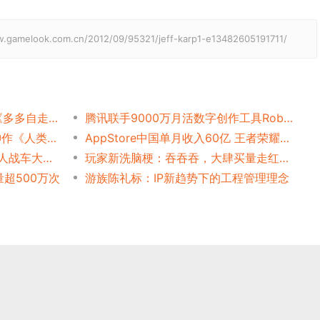
ook.com.cn/2012/09/95321/jeff-karp1-e13482605191711/
曾经大火的自走棋输在哪？《多多自走棋》停服龙渊接手
腾讯联手9000万月活数字创作工具Roblox，诠释创新教育新形式
Steam好评91%，搞笑解谜神作《人类一败涂地》销量近百万套
AppStore中国单月收入60亿 王者荣耀份额超10%
谷歌评2017年度游戏:《喵星人战车大战》获年度最佳
玩家新洗脑梗：吞吞吞，大肆买量走红的”巨鲲游戏”是啥？
量超500万次
游族陈礼标：IP新趋势下的工程管理理念