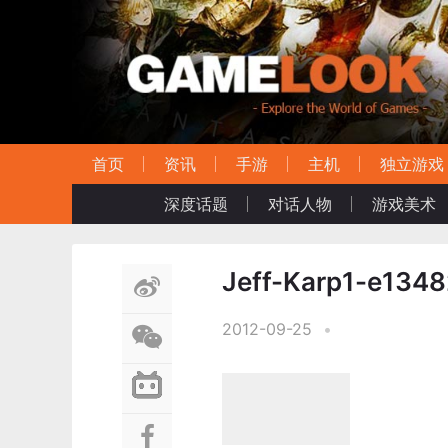
首页
资讯
手游
主机
独立游戏
深度话题
对话人物
游戏美术
Jeff-Karp1-e134
2012-09-25
•