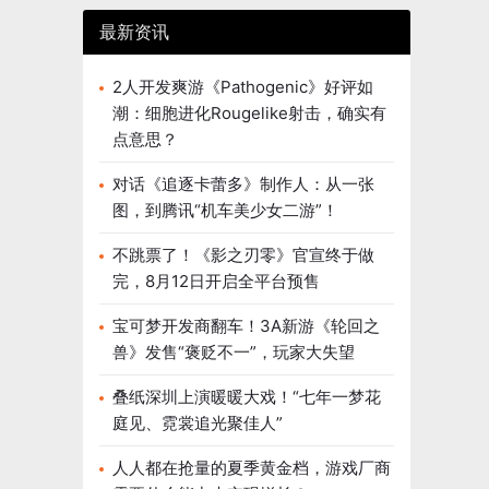
最新资讯
2人开发爽游《Pathogenic》好评如
潮：细胞进化Rougelike射击，确实有
点意思？
对话《追逐卡蕾多》制作人：从一张
图，到腾讯“机车美少女二游”！
不跳票了！《影之刃零》官宣终于做
完，8月12日开启全平台预售
宝可梦开发商翻车！3A新游《轮回之
兽》发售“褒贬不一”，玩家大失望
叠纸深圳上演暖暖大戏！“七年一梦花
庭见、霓裳追光聚佳人”
人人都在抢量的夏季黄金档，游戏厂商