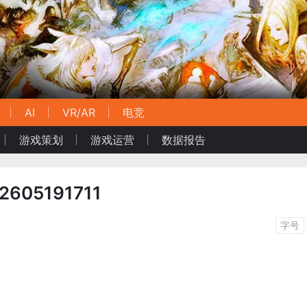
AI
VR/AR
电竞
游戏策划
游戏运营
数据报告
82605191711
字号