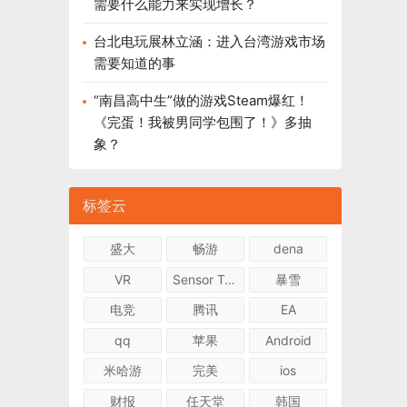
需要什么能力来实现增长？
台北电玩展林立涵：进入台湾游戏市场
需要知道的事
“南昌高中生”做的游戏Steam爆红！
《完蛋！我被男同学包围了！》多抽
象？
标签云
盛大
畅游
dena
VR
Sensor Tower
暴雪
电竞
腾讯
EA
qq
苹果
Android
米哈游
完美
ios
财报
任天堂
韩国