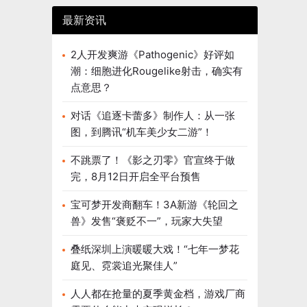
最新资讯
2人开发爽游《Pathogenic》好评如
潮：细胞进化Rougelike射击，确实有
点意思？
对话《追逐卡蕾多》制作人：从一张
图，到腾讯“机车美少女二游”！
不跳票了！《影之刃零》官宣终于做
完，8月12日开启全平台预售
宝可梦开发商翻车！3A新游《轮回之
兽》发售“褒贬不一”，玩家大失望
叠纸深圳上演暖暖大戏！“七年一梦花
庭见、霓裳追光聚佳人”
人人都在抢量的夏季黄金档，游戏厂商