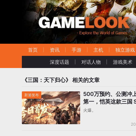
首页
资讯
手游
主机
独立游戏
深度话题
对话人物
游戏美术
《三国：天下归心》
相关的文章
500万预约、公测冲
新游发布
第一，恺英这款三国 S
经卷到下一代了
火爆。
20