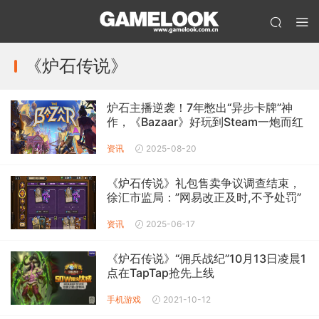
《炉石传说》
炉石主播逆袭！7年憋出“异步卡牌”神
作，《Bazaar》好玩到Steam一炮而红
资讯
2025-08-20
《炉石传说》礼包售卖争议调查结束，
徐汇市监局：”网易改正及时,不予处罚”
资讯
2025-06-17
《炉石传说》“佣兵战纪”10月13日凌晨1
点在TapTap抢先上线
手机游戏
2021-10-12