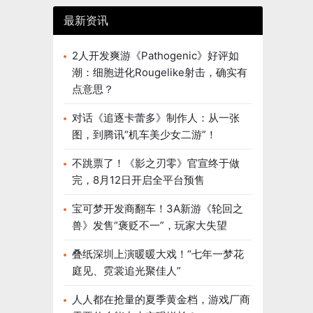
最新资讯
2人开发爽游《Pathogenic》好评如
潮：细胞进化Rougelike射击，确实有
点意思？
对话《追逐卡蕾多》制作人：从一张
图，到腾讯“机车美少女二游”！
不跳票了！《影之刃零》官宣终于做
完，8月12日开启全平台预售
宝可梦开发商翻车！3A新游《轮回之
兽》发售“褒贬不一”，玩家大失望
叠纸深圳上演暖暖大戏！“七年一梦花
庭见、霓裳追光聚佳人”
人人都在抢量的夏季黄金档，游戏厂商