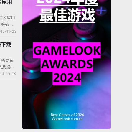
城》在上
0%应用
500万
商店的应用
e，突破了
不久发布的
15-11-23
第三季度的
不过，据
榜下载
er发布的一
y商店里的
究竟需要多
。该报告
人想必不
作系统中超
LE从来没
14-10-09
，绝大多
关的推测
几款应用
机构给
的全部是
家带来一组
e免费榜和