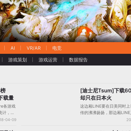
AI
VR/AR
电竞
游戏策划
游戏运营
数据报告
销榜
[迪士尼Tsum]下载6
手机游戏产品/产品分析
度下载量
却只在日本火
re各游戏
这边厢LINE要在日美同时
统计，以
传的沸沸扬扬，那边厢LIN
宣布，旗下手游《迪士尼Ts
18-04-09
20
球累计下载量超过6000万