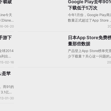
字甚至已经超过了《智龙迷
]下载破
Google Play去年9
android
个月财会上曝出的全球下载5
下载低于5万次
的成绩。
ne今天
今年1月份，Google Play
isney
数量正式超过了App Stor
卓双平台的
143万，据App Annie前
16-06-20
20
0万次，
数据显示，Google Play
龙迷
下载总量比iOS多了80%。
手游下
日本App Store免费
手机游戏数据/报告/分析
得益于日
最近Pew Research Cent
量那些数据
um
份报告显示，Google Pla
全球2014
产品登上App Store榜单
亿美元。
大多数应用安装量都非常少
ie列出了
少下载量？关心这一问题的
分析了2014年谷歌安卓操
发行商下
在少数，不过遗憾的是APP
15-02-16
20
过100万个应用，数据显示
对其中一些
有公布过这方面的数据，相
数的应用下载量集中在少数
商数据进
数据大多由市场调查、统计
亿:是苹
中，比如下载量超过10亿次
发现，海
出。今天GameLook给大
谷歌自己旗下的4款应用。
数据让人
数据，看看日本App Stor
。而91的
下载量的相关数据。
3.1亿以
的下载
13-01-30
场的冲击是
场月流水