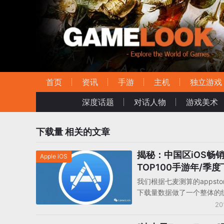
首页
资讯
手游
主机
独立游戏
深度话题
对话人物
游戏美术
下载量
相关的文章
揭秘：中国区iOS畅
Apple iOS
TOP100手游年/季
我们根据七麦测算的appsto
下载量数据做了一个整体的
供行业内人士参考。
20