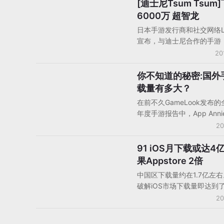
[迪士尼Tsum Tsum
手机游戏产品/产品分析
6000万 超智龙
日本手游发行商和社交网络Li
宣布，与迪士尼合作的手游《D
Tsum Tsum》在iOS和安
20
累计下载量已经超过了600
超过了此前霸榜多年的《智
你不知道的秘密:国外
手机游戏数据/报告/分析
城》。据去年该公司透露，
载量有多大？
本市场的成功，《迪士尼Ts
在前不久GameLook发布的
Tsum》的年收入已超过3
年度手游报告中，App Ann
全球手游下载榜和全球手游
20
载榜前十名，GameLook
特别值得注意的手游和开发
91 iOS月下载或达4
手机平台/移动平台
行了统计，经过对比之后才
果Appstore 2倍
外手游的下载量以及MAU等
中国区下载量约在1.7亿左右
惊讶，以下是详细内容：
破解iOS市场下载量即达到了
上，几乎等于正版市场2倍
20
量，这对正版Appstore市
巨大的。苹果中国区应用市