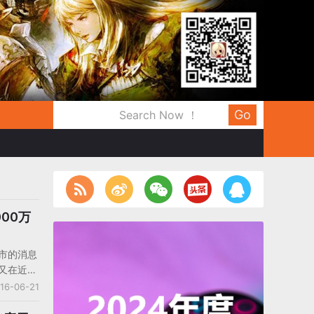
Go
000万
上市的消息
E又在近日
um》全
16-06-21
，这个数