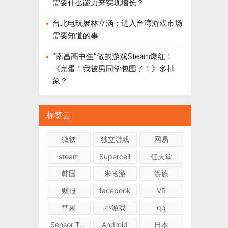
需要什么能力来实现增长？
台北电玩展林立涵：进入台湾游戏市场
需要知道的事
“南昌高中生”做的游戏Steam爆红！
《完蛋！我被男同学包围了！》多抽
象？
标签云
微软
独立游戏
网易
steam
Supercell
任天堂
韩国
米哈游
游族
财报
facebook
VR
苹果
小游戏
qq
Sensor Tower
Android
日本