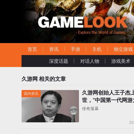
首页
资讯
手游
主机
独立游戏
深度话题
对话人物
游戏美术
久游网
相关的文章
久游网创始人王子杰
国内资讯
世，“中国第一代网游
别
传奇落幕
20