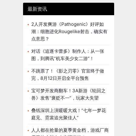
最新资讯
2人开发爽游《Pathogenic》好评如
潮：细胞进化Rougelike射击，确实有
点意思？
对话《追逐卡蕾多》制作人：从一张
图，到腾讯“机车美少女二游”！
不跳票了！《影之刃零》官宣终于做
完，8月12日开启全平台预售
宝可梦开发商翻车！3A新游《轮回之
兽》发售“褒贬不一”，玩家大失望
叠纸深圳上演暖暖大戏！“七年一梦花
庭见、霓裳追光聚佳人”
人人都在抢量的夏季黄金档，游戏厂商