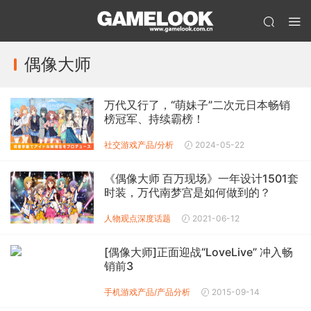
偶像大师
万代又行了，“萌妹子”二次元日本畅销
榜冠军、持续霸榜！
社交游戏产品/分析
2024-05-22
《偶像大师 百万现场》一年设计1501套
时装，万代南梦宫是如何做到的？
人物观点
深度话题
2021-06-12
[偶像大师]正面迎战“LoveLive” 冲入畅
销前3
手机游戏产品/产品分析
2015-09-14