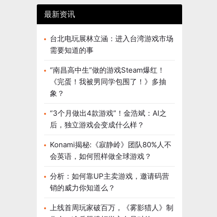
最新资讯
台北电玩展林立涵：进入台湾游戏市场
需要知道的事
“南昌高中生”做的游戏Steam爆红！
《完蛋！我被男同学包围了！》多抽
象？
“3个月做出4款游戏”！金浩斌：AI之
后，独立游戏会变成什么样？
Konami揭秘:《寂静岭》团队80%人不
会英语，如何照样做全球游戏？
分析：如何靠UP主卖游戏，邀请码营
销的威力你知道么？
上线首周玩家破百万，《雾影猎人》制