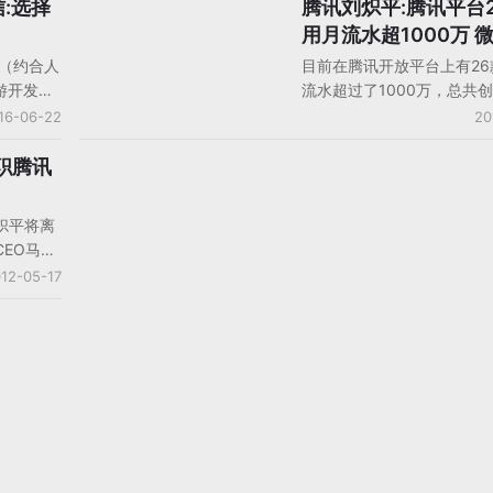
信:选择
腾讯刘炽平:腾讯平台
人物观点
用月流水超1000万 
用户超7000万
元（约合人
目前在腾讯开放平台上有26
游开发商
流水超过了1000万，总共创
小团队的估
亿元的第三方的收益。腾讯
16-06-22
20
亿美元的突
大用户的平台包括日活跃过
传的纷纷
QQ、微信，日活跃5000万
职腾讯
发消息，
间，以及数个日活跃过千万
只不过交
微信海外版wechat海外的
炽平将离
。腾讯公
已经超过了7000万并且在
EO马化
cell公司
中
微博亦评
12-05-17
其官网发布
言的由
的4大原
其谈论了
过多方衡量之
伙伴，以
博文内