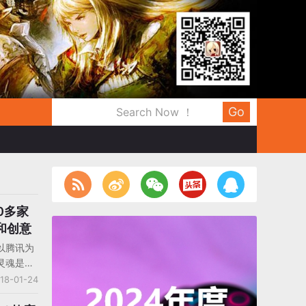
Go
0多家
和创意
以腾讯为
灵魂是人
18-01-24