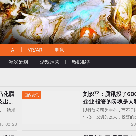
AI
VR/AR
电竞
游戏策划
游戏运营
数据报告
马化腾
刘炽平：腾讯投了60
国内资讯
支出千
企业 投资的灵魂是人
，一站就
以投资公司为中心，而不是
中心；投资的是人，投资的
和创意。
18-02-23
20