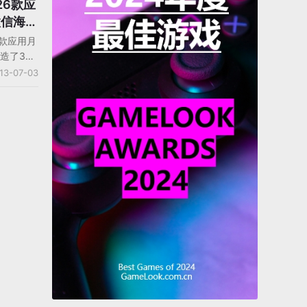
26款应
微信海外
款应用月
造了30
目前拥有
13-07-03
亿的手机
的QQ空
的产品。
注册用户数
快速增长