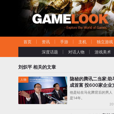
首页
资讯
手游
主机
独立游戏
深度话题
对话人物
游戏美术
刘炽平
相关的文章
隐秘的腾讯二当家:助
人物
成首富 投600家企业
亿
他是站在马化腾背后的男人
是14年。
20