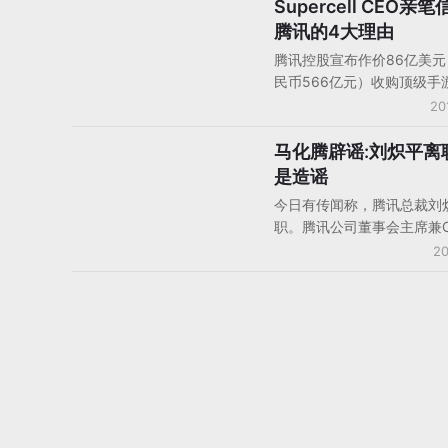
Supercell CEO亲笔
手机游戏企业动态
腾讯的4大理由
腾讯控股宣布作价86亿美
民币566亿元）收购顶级手
84.3%的股份，这家芬兰
20
值6年内实现了从0到102
破。并购的消息其实早已经
马化腾辟谣:刘炽平离
国内资讯
扬扬，我们曾在上周末就曾
是造谣
最早本周就可能敲定交易，
今日有传闻称，腾讯总裁刘
易价格超过了所有人的想象
职。腾讯公司董事会主席兼C
告发布后不到半小时，Super
腾回应称这是造谣。刘炽平
20
CEO Ilkka Paananen在
论：“绝对是胡说八道。”
了一份博客，解释了腾讯传
来、经过以及选择腾讯合作
因，他表示，软银之前就与
转型策略，Supercell经
后认为腾讯是最合适的战略
下是Gamelook整理的完整
容：