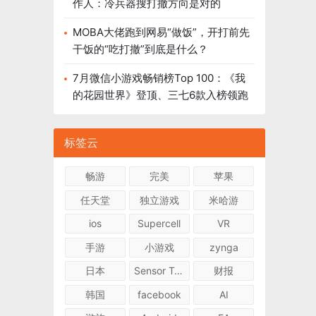
作人：冷兵器搜打撤方向是对的
MOBA大佬跑到网易“做饭”，开打前先
干饭的“吃打撤”到底是什么？
7月微信小游戏畅销榜Top 100：《我
的花园世界》登顶、三七6款入榜领跑
标签云
畅游
完美
苹果
任天堂
独立游戏
米哈游
ios
Supercell
VR
手游
小游戏
zynga
日本
Sensor Tower
财报
韩国
facebook
AI