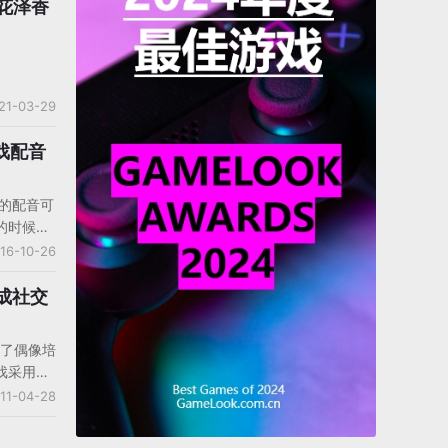
“花泽香
21-03-29
戏配音
色的配音可
的时候，
为神奇，
16-10-26
是在很多
员的辛苦
育成社交
声优也得
日，美国
发布了偶像培
国的演员
戏采用道
）号召声
乐公司的
11-04-28
场景是秋
场景，玩