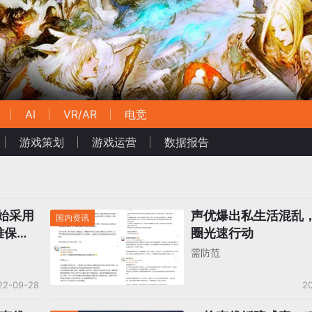
AI
VR/AR
电竞
游戏策划
游戏运营
数据报告
始采用
声优爆出私生活混乱
国内资讯
难保
圈光速行动
需防范
22-09-28
20