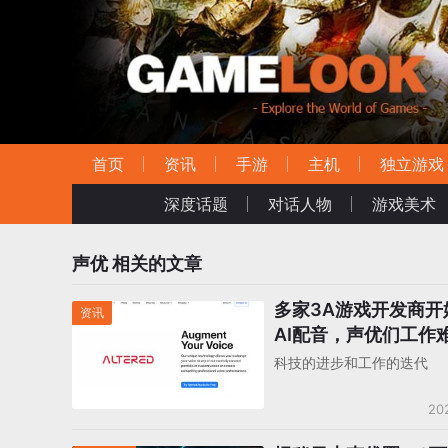
首页
资讯
手游
主机
独立游戏
深度话题
对话人物
游戏美术
声优
相关的文章
多家3A游戏开发商开
资讯
AI配音，声优们工作
了？
科技的进步和工作的迭代
20