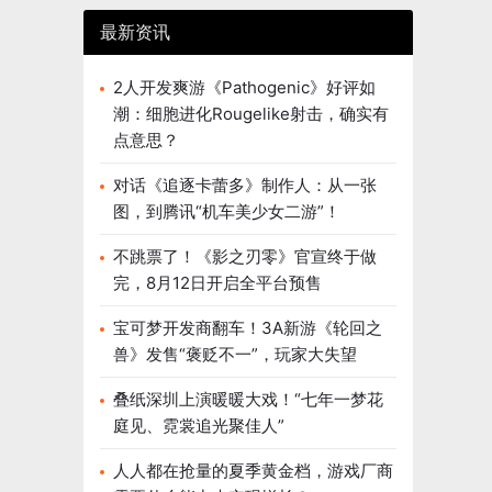
这款游戏
最新资讯
田咲等豪
2人开发爽游《Pathogenic》好评如
潮：细胞进化Rougelike射击，确实有
点意思？
对话《追逐卡蕾多》制作人：从一张
图，到腾讯“机车美少女二游”！
不跳票了！《影之刃零》官宣终于做
完，8月12日开启全平台预售
宝可梦开发商翻车！3A新游《轮回之
兽》发售“褒贬不一”，玩家大失望
叠纸深圳上演暖暖大戏！“七年一梦花
庭见、霓裳追光聚佳人”
人人都在抢量的夏季黄金档，游戏厂商