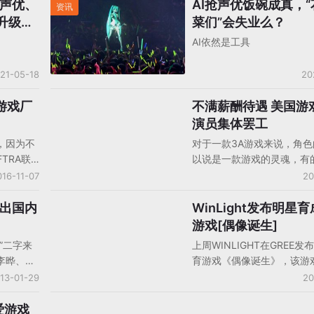
万声优、
AI抢声优饭碗成真，
资讯
升级如
菜们”会失业么？
AI依然是工具
21-05-18
20
游戏厂
不满薪酬待遇 美国游
海外企业资讯
演员集体罢工
，因为不
对于一款3A游戏来说，角
TRA联
以说是一款游戏的灵魂，有
广播电视
一个优秀的配音可以化腐朽
016-11-07
20
的声优一
将角色塑造的活灵活现。但
待遇。而
时候，特别是欧美的配音演
爆出国内
WinLight发布明星
社交游戏产品/分析
判的破
常常不为人所知，而且这些
游戏[偶像诞生]
起来，专
不到应有的尊重。10月21
”二字来
上周WINLIGHT在GREE
G-
SAG-AFTRA联合工会（美
李晔、洪
育游戏《偶像诞生》，该游
工会和广播电视艺人联合会
为《魔兽
具收费模式。玩家将扮演娱
13-01-29
20
优罢工以提高福利待遇。
《剑灵》
经纪人负责发掘新人，初始
叶原，级别的提高还有其他
爱游戏