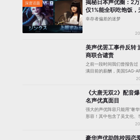
揭秘日本声优圈：2
深度话题
仅1%能全职吃饱饭，
打怪
幸存者偏差的迷梦
20
美声优罢工事件反转 
海外游戏
商联合谴责
之前一段时间我们曾报告过
满目前的薪酬，美国SAG-AF
合工会（美国的演员工会和
2
艺人联合会）呼吁全美游戏
同罢工，要求游戏厂商提高
《大唐无双2》配音
国内资讯
在近日有消息传出，随着谈
名声优真面目
裂，不少游戏公司也都联合
强大的声优阵容只能用“奢华
门发布了一个页面以谴责SA
形容！其中包含了吴文伦、
AFTRA所组织的罢工行为。
海天等配音界天王天后，曾
20
世界》、《地下城勇士》、
等著名游戏献声。
豪华声优助阵校园恋
社交游戏产品/分析