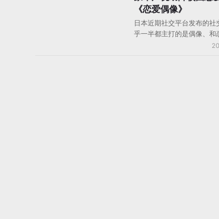
《恋爱偶像》
日本近期社交平台发布的社
乎一半都主打的是偶像、和
材。而《恋爱偶像》这款新
20
戏则结合日本另一种动漫文
优！游戏中的道具店里还可
物的待机图像和超萌铃声，
的话可以进入特定故事情节