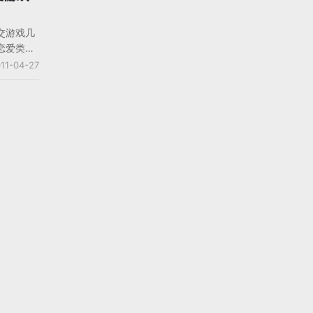
家需要训练新人成为明星。
的看点就是有堀江由衣，藤
交游戏几
华声优团的参与
恋爱类题
的社交游
11-04-27
化，声
以购买人
集齐全套
。