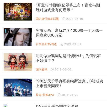
“开宝箱”利润数亿即将上市！盲盒与潮
玩对游戏业有何启示？
国内资讯
深度话题
2020-06-10
穷看动画、富玩娃？4000块一个人偶一
周疯卖800万元
衍生品开发/周边
2019-03-01
明明做游戏周边是回馈粉丝，为何玩家
不领情了？
国内资讯
2019-02-02
“98亿”天价手办现身纳斯达克，B站成功
上市普天同庆！
投资/并购/IPO
2018-03-29
DNF写实手办制作全过程