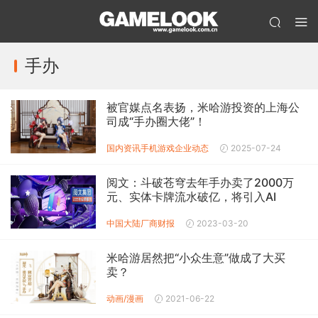
手办
被官媒点名表扬，米哈游投资的上海公
司成“手办圈大佬”！
国内资讯
手机游戏企业动态
2025-07-24
阅文：斗破苍穹去年手办卖了2000万
元、实体卡牌流水破亿，将引入AI
中国大陆厂商财报
2023-03-20
米哈游居然把“小众生意”做成了大买
卖？
动画/漫画
2021-06-22