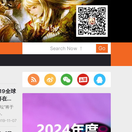
Go
19全球
将在澳
坛”将于
办。
019-11-07