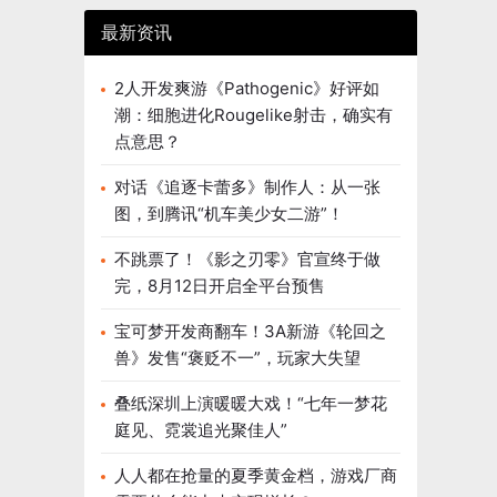
最新资讯
2人开发爽游《Pathogenic》好评如
潮：细胞进化Rougelike射击，确实有
点意思？
对话《追逐卡蕾多》制作人：从一张
图，到腾讯“机车美少女二游”！
不跳票了！《影之刃零》官宣终于做
完，8月12日开启全平台预售
宝可梦开发商翻车！3A新游《轮回之
兽》发售“褒贬不一”，玩家大失望
叠纸深圳上演暖暖大戏！“七年一梦花
庭见、霓裳追光聚佳人”
人人都在抢量的夏季黄金档，游戏厂商