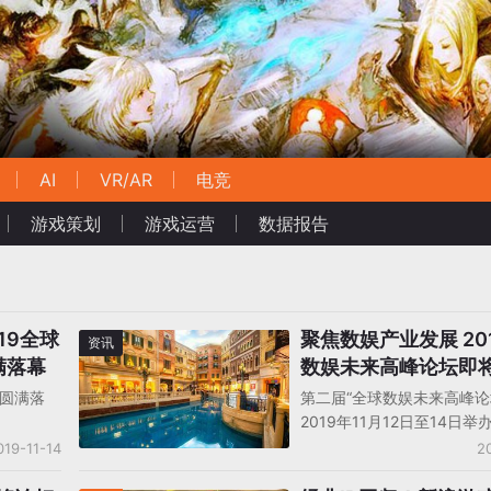
AI
VR/AR
电竞
游戏策划
游戏运营
数据报告
19全球
聚焦数娱产业发展 20
资讯
满落幕
数娱未来高峰论坛即
门举行
坛圆满落
第二届“全球数娱未来高峰论
2019年11月12日至14日举
019-11-14
2