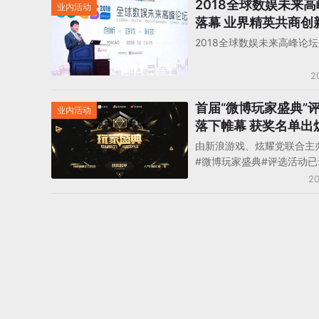
2018全球数娱未来
业内活动
落幕 业界精英共商创
2018全球数娱未来高峰论
2
首届“微博玩家盛典”
业内活动
落下帷幕 获奖名单出
由新浪游戏、炫耀党联合主
#微博玩家盛典#评选活动已于
日正式落下帷幕，此次评选
20
大合作媒体及平台中展开宣
游戏玩家纷纷响应、踊跃参
计，#微博玩家盛典#活动历
月，共有近4万玩家参与讨
近400名玩家晋级到投票环
积获得投票近30万次。