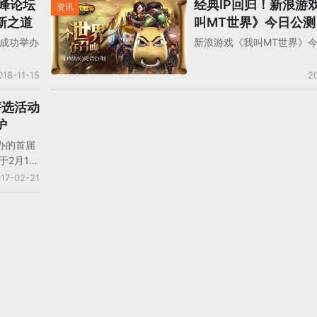
高峰论坛
经典IP回归！新浪游
资讯
新之道
叫MT世界》今日公测
MMO2.0时代
坛成功举办
新浪游戏《我叫MT世界》
018-11-15
2
评选活动
炉
办的首届
2月17
活动在各
17-02-21
传，广大
与。据统
时近2个
论报名，
节中，累