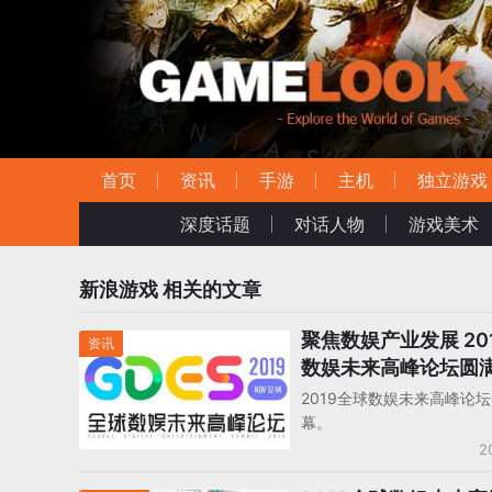
首页
资讯
手游
主机
独立游戏
深度话题
对话人物
游戏美术
新浪游戏
相关的文章
聚焦数娱产业发展 20
资讯
数娱未来高峰论坛圆
2019全球数娱未来高峰论
幕。
2