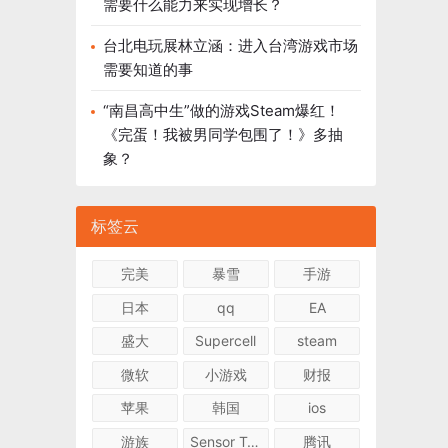
需要什么能力来实现增长？
台北电玩展林立涵：进入台湾游戏市场
需要知道的事
“南昌高中生”做的游戏Steam爆红！
《完蛋！我被男同学包围了！》多抽
象？
标签云
完美
暴雪
手游
日本
qq
EA
盛大
Supercell
steam
微软
小游戏
财报
苹果
韩国
ios
游族
Sensor Tower
腾讯