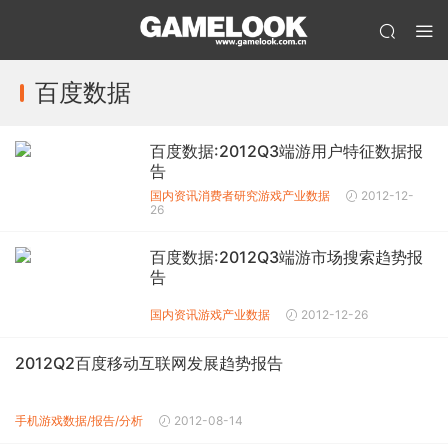
百度数据
百度数据:2012Q3端游用户特征数据报
告
国内资讯
消费者研究
游戏产业数据
2012-12-
26
百度数据:2012Q3端游市场搜索趋势报
告
国内资讯
游戏产业数据
2012-12-26
2012Q2百度移动互联网发展趋势报告
手机游戏数据/报告/分析
2012-08-14