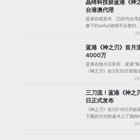
趣横生及其股东潘振燕、左
晶绮科技获蓝港《神
手机游戏产品/产品分析
署《股权转让协议》。本次
台港澳代理
本方案为：光线传媒以妙趣横
蓝港在线宣布，已经与台湾
年预测净利润 4300 万元
旗下Efunfun游戏平台签约
据，按照14倍PE双方协商
式获得3D次世代动作卡牌
20
值为6亿元人民币。
刃》在台湾、香港、澳门地
称“台港澳”)独家代理发行
蓝港《神之刃》首月
手机游戏产品/产品分析
刃》预计暑假前在台港澳地
4000万
线，Android与iOS版本将
蓝港在线今日宣布，蓝港“第
《神之刃》自3月20日登陆
来，上线30天流水超过400
20
月26日当天充值达到389
前，《神之刃》已经登陆国
三刀流！蓝港《神之
手机游戏产品/产品分析
100家渠道平台。作为一款
日正式发布
《王者之剑》客户端相比很
《神之刃》在3月16日开始
还要小巧、仅45M，技术上
下载的方式快速冲上了国内I
这款产品能获得更好的用户
下载榜的首位，天转为免费
20
戏的已在中国IOS畅销榜上位
位、免费榜位居第3，而随