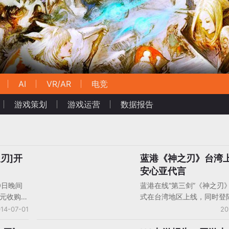
AI
VR/AR
电竞
游戏策划
游戏运营
数据报告
之刃]开
蓝港《神之刃》台湾
手机游戏产品/产品分析
安心亚代言
0日晚间
蓝港在线“第三剑”《神之刃
亿元收购北
式在台湾地区上线，同时登陆
司
Android双平台。截至昨晚
14-07-01
20
27日与妙
之刃》已经登上台湾地区iPa