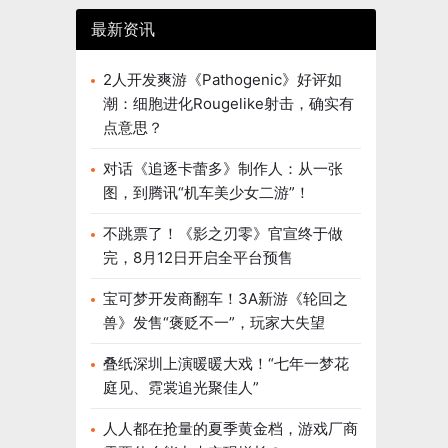
在线就是这
最新资讯
之剑》、
第三把剑
之刃》即将
2人开发爽游《Pathogenic》好评如
，开启不删
潮：细胞进化Rougelike射击，确实有
点意思？
对话《追逐卡蕾多》制作人：从一张
图，到腾讯“机车美少女二游”！
不跳票了！《影之刃零》官宣终于做
完，8月12日开启全平台预售
宝可梦开发商翻车！3A新游《轮回之
兽》发售“褒贬不一”，玩家大失望
叠纸深圳上演暖暖大戏！“七年一梦花
庭见、霓裳追光聚佳人”
人人都在抢量的夏季黄金档，游戏厂商