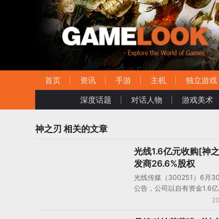
首页
资讯
手游
主机
独立游戏
深度话题
对话人物
游戏美术
神之刃
相关的文章
光线1.6亿元收购[神
手机游戏企业动态
发商26.6%股权
光线传媒（300251）6月3
公告，公司以自有资金1.6
京妙趣横生网络科技有限公
20
26.667%股权。公司于6月