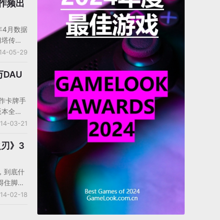
。扩大手游
作频出
重点战
的发行体
年4月数据
开始运
刀塔传
行，由蓝
载榜次
14-05-29
我们已经
卓版上线
万DAU
200
变化，从
动作卡牌手
现在的单机
版本全平
下，IP
时，蓝港
14-03-21
见一般。
全平台活
日一早，王
之刃》3
计DAU突
》的百度指
，到底什
上，蓝港
得住脚的
刃》今天
手游开发
14-02-18
是个持续
不善于去