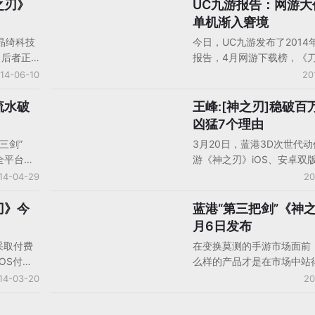
力志等签
iPhone免费榜“双榜”榜首
之刃》
UC九游报告：网游大
手机平台/移动平台
交易的基
发行业务是蓝港在线今年的
单机渐入窘境
生2014
略，公司为此确立了全球化
晶绮科技
今日，UC九游发布了2014
为作价依
系。目前，韩国子公司已经
，后者正
报告，4月网游下载榜，《
确定公司估
作。《苍穹之剑》的入韩发
手游《神之
奇》已经一跃蹿升至网游下
14-06-10
20
港独立完成。
区(以下简
席，而在上月的九游报告中
权。《神之
领略过它的傲人成绩——安
流水破
王峰:[神之刃]稳破百
手机游戏产品/产品分析
区正式上
首月UC九游单渠道月收入超1
凶猛7个理由
同时发布。
万。单机游戏依然没有大的
三剑”
3月20日，蓝港3D次世代
TOP10榜单我不难发现，
全平台以
游《神之刃》iOS、安卓双
游戏无疑已经成为知名IP的天
0万，4
台正式上线。开服不到8小
14-04-29
20
对于单机游戏的影响之大可
万。截至目
CEO王峰在微信朋友圈宣布
内超过
跃用户突破50万。3月21
刃》今
蓝港“第三把剑”《神
手机游戏产品/产品分析
3D游戏，
峰宣布，20日首发全平台累
月6日发布
多2D产品
破86万。同时，《神之刃
采取付费
在变换莫测的手游市场面前
优势帮助
数也超过了2.7万。今天晚
OS付费
么样的产品才是在市场中站
转化。
CEO王峰再次表示，《神之
后，该游
产品？在“借鉴成风”的中国
14-03-20
20
DAU将稳破百万！
列第18
者群体中，这个问题或许将
着蓝港宣
无解的问题，而有些人似乎