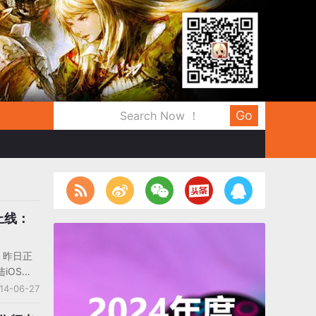
Go
上线：
》昨日正
iOS和
9点，《神
14-06-27
d和