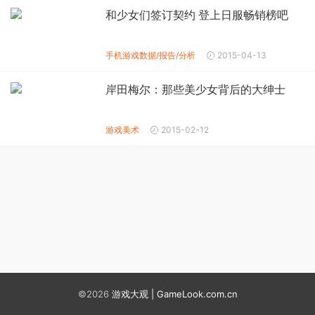
和少女们签订契约 登上日服畅销榜吧
手机游戏数据/报告/分析
2015-04-13
岸田梅尔：那些美少女背后的大绅士
游戏美术
2015-02-12
©2026
游戏大观 | GameLook.com.cn