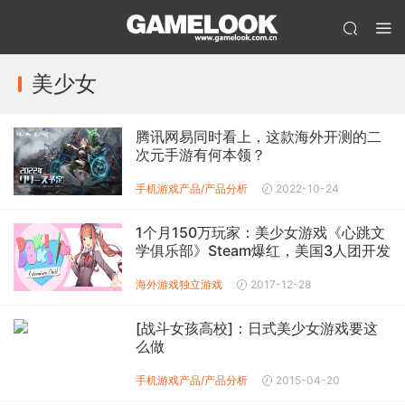
美少女
腾讯网易同时看上，这款海外开测的二
次元手游有何本领？
手机游戏产品/产品分析
2022-10-24
1个月150万玩家：美少女游戏《心跳文
学俱乐部》Steam爆红，美国3人团开发
海外游戏
独立游戏
2017-12-28
[战斗女孩高校]：日式美少女游戏要这
么做
手机游戏产品/产品分析
2015-04-20