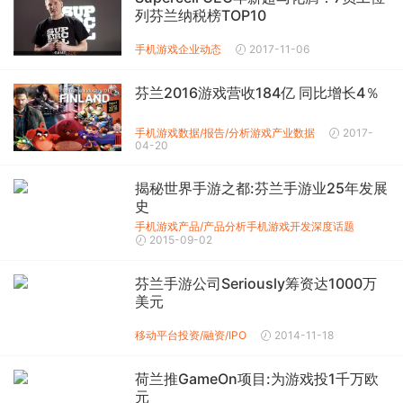
列芬兰纳税榜TOP10
手机游戏企业动态
2017-11-06
芬兰2016游戏营收184亿 同比增长4％
手机游戏数据/报告/分析
游戏产业数据
2017-
04-20
揭秘世界手游之都:芬兰手游业25年发展
史
手机游戏产品/产品分析
手机游戏开发
深度话题
2015-09-02
芬兰手游公司Seriously筹资达1000万
美元
移动平台投资/融资/IPO
2014-11-18
荷兰推GameOn项目:为游戏投1千万欧
元