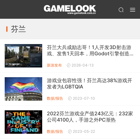
芬兰
芬兰大兵成励志哥！1人开发3D射击游
戏、发售1天回本，用Godot引擎创造不
可能
新游发布
2026-04-13
游戏业包容性强！芬兰高达38%游戏开
发者为LGBTQIA
数据/报告
2023-07-10
2022芬兰游戏业产值243亿元：232家
公司4100人，手游之外PC渐热
数据/报告
2023-05-22