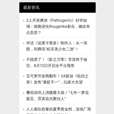
最新资讯
2人开发爽游《Pathogenic》好评如
潮：细胞进化Rougelike射击，确实有
点意思？
对话《追逐卡蕾多》制作人：从一张
图，到腾讯“机车美少女二游”！
不跳票了！《影之刃零》官宣终于做
完，8月12日开启全平台预售
宝可梦开发商翻车！3A新游《轮回之
兽》发售“褒贬不一”，玩家大失望
叠纸深圳上演暖暖大戏！“七年一梦花
庭见、霓裳追光聚佳人”
人人都在抢量的夏季黄金档，游戏厂商