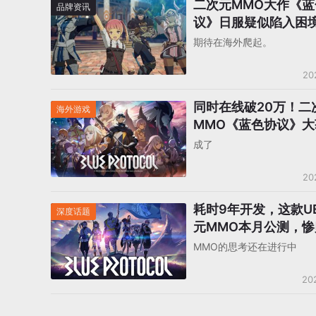
二次元MMO大作《蓝
品牌资讯
议》日服疑似陷入困
代押宝海外市场
期待在海外爬起。
20
同时在线破20万！二
海外游戏
MMO《蓝色协议》大
胜，谁来代理？
成了
20
耗时9年开发，这款U
深度话题
元MMO本月公测，惨
赢得天下？
MMO的思考还在进行中
20