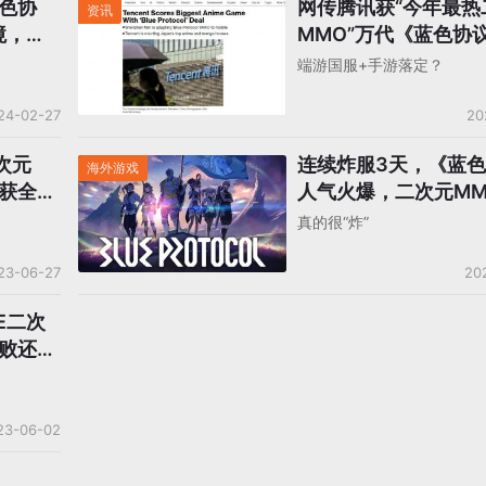
色协
网传腾讯获“今年最热
资讯
境，万
MMO”万代《蓝色协议
手游开发和全球发行
端游国服+手游落定？
24-02-27
20
次元
连续炸服3天，《蓝
海外游戏
获全
人气火爆，二次元MM
“光明未来”！
真的很“炸”
23-06-27
20
E二次
败还是
23-06-02