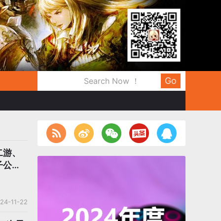
Go
二游、
子公
24-11-22