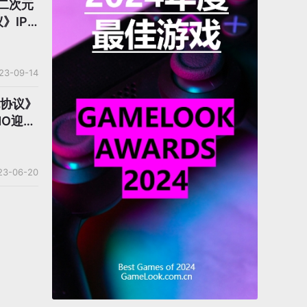
二次元
》IP
权
23-09-14
色协议》
O迎来
23-06-20