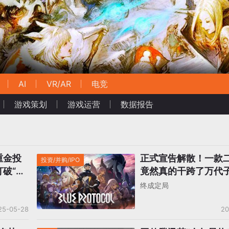
AI
VR/AR
电竞
游戏策划
游戏运营
数据报告
重金投
正式宣告解散！一款
投资/并购/IPO
破“二
竟然真的干跨了万代
司…
终成定局
25-05-28
20