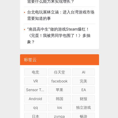
需要什么能力来实现增长？
台北电玩展林立涵：进入台湾游戏市场
需要知道的事
“南昌高中生”做的游戏Steam爆红！
《完蛋！我被男同学包围了！》多抽
象？
标签云
电竞
任天堂
AI
VR
facebook
完美
Sensor Tower
苹果
EA
Android
韩国
财报
qq
ios
独立游戏
日本
zynga
畅游