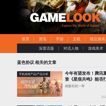
首页
资讯
手游
主机
独立游戏
深度话题
对话人物
游戏美术
蓝色协议
相关的文章
今年有望发布！腾讯
手机游戏产品/产品分析
资《星痕共鸣》能否打
次元MMO魔咒”？
成败在此一举
20