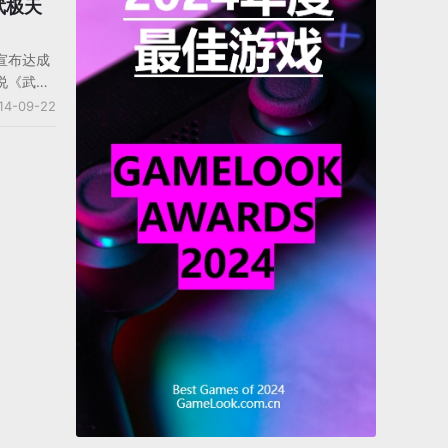
武极天
品，《百
得了A评
宣布达成
说《武极
项目将由
14-09-22
戏制作
文网常务
研发投入
此次巨人
携手，整
所带来的