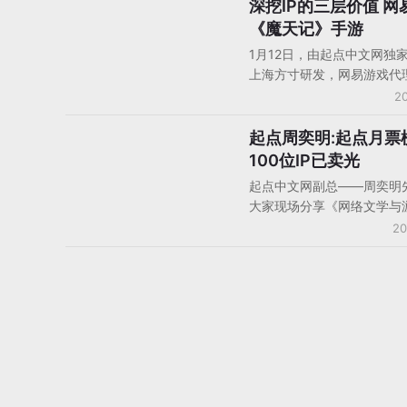
新趋势方面，陈运文提出了
深挖IP的三层价值 网
国内资讯
趋势：“第一，运营方的形
《魔天记》手游
二，IP合作的节点前移；第三
1月12日，由起点中文网独
能够形成全产业链的互动。”
上海方寸研发，网易游戏代
天记》正版同名手游发布会
20
开。发布会现场，网易游戏
寸正式完成签约仪式，这是
起点周奕明:起点月票
人物观点
HD》、《梦幻西游》之后在
100位IP已卖光
局方面的又一代表作品。
起点中文网副总——周奕明
大家现场分享《网络文学与游
作模式》。IP的价值体现在
20
分之一导入成本，增加用户
和认同感，提升留存率。合
要分为三种，第一种就是独
第二种是联合研发，第三种
尝试全版权运营。