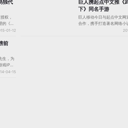
三个合作
和iOS越狱平台测试。作为
易独代
巨人携起点中文推《
手机游戏产品/产品分析
态多样；第
PowerGame发行的首款作
下》同名手游
，让IP
炼成仙》已经在多家渠道获
家授权，
巨人移动今日与起点中文网
级。
理的《魔
合作，携手打造著名网络小
在广州召
天下》同名手游。据悉，该
15-01-12
20
和上海方
巨人移动副总裁徐博担纲游
继《天下
人，知名网络作家、起点中
榜前
精品IP布
副总编陈冲担纲联席监制，
上千万元。值得注意的是，
先生，为
移动与起点中文网首次深度
戏IP合
合双方优势资源，强强联手
：节省三
14-04-15
化学效应也值得期待。
的代入感
作模式主
家购买，
就是我们