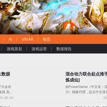
AI
VR/AR
电竞
游戏策划
游戏运营
数据报告
大数据
混合动力联合起点推手
手机游戏产品/产品分析
炼成仙]
P大会在
由PowerGame（中文名：
集团 高级
力）独家代理，起点中文深
越：从大
改编自同名小说的正版手游
15-06-30
20
IP合作的
仙》将于明日（4月17日）