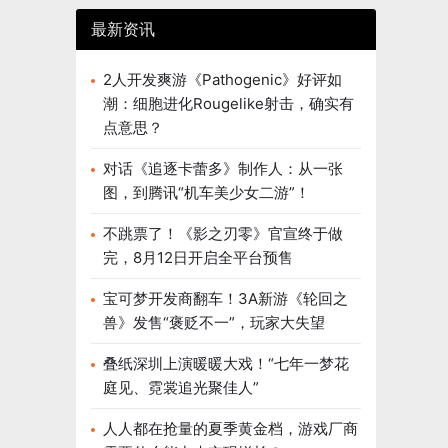
最新资讯
2人开发爽游《Pathogenic》好评如
潮：细胞进化Rougelike射击，确实有
点意思？
对话《追逐卡蕾多》制作人：从一张
图，到腾讯“机车美少女二游”！
不跳票了！《影之刃零》官宣终于做
完，8月12日开启全平台预售
宝可梦开发商翻车！3A新游《轮回之
兽》发售“褒贬不一”，玩家大失望
叠纸深圳上演暖暖大戏！“七年一梦花
庭见、霓裳追光聚佳人”
人人都在抢量的夏季黄金档，游戏厂商