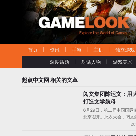
首页
资讯
手游
主机
独立游戏
深度话题
对话人物
游戏美术
起点中文网
相关的文章
阅文集团陈运文：用
人物观点
打造文学航母
6月29日，第二届中国国际I
北京召开。此次大会，阅文
总监 陈运文作了“融合与跨
20
数据看大IP”的主题演讲。在