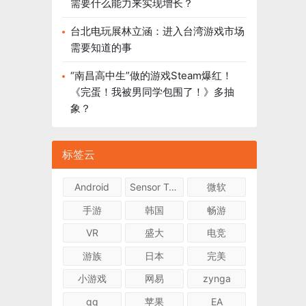
需要什么能力来实现增长？
台北电玩展林立涵：进入台湾游戏市场
需要知道的事
“南昌高中生”做的游戏Steam爆红！
《完蛋！我被男同学包围了！》多抽
象？
标签云
Android
Sensor Tower
微软
手游
韩国
畅游
VR
盛大
电竞
游族
日本
完美
小游戏
网易
zynga
qq
苹果
EA