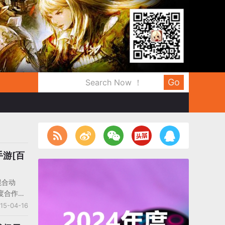
Go
游[百
混合动
度合作的
《百炼成
15-04-16
开启安卓