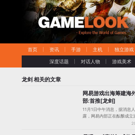
首页
资讯
手游
主机
独立游戏
深度话题
对话人物
游戏美术
龙剑
相关的文章
网易游戏出海筹建海
国内资讯
部:首推[龙剑]
11月1日中午消息，据消息
露，网易内部正在酝酿成立
战略部，建立包括韩国、越
2
海外分公司，主推旗下网络