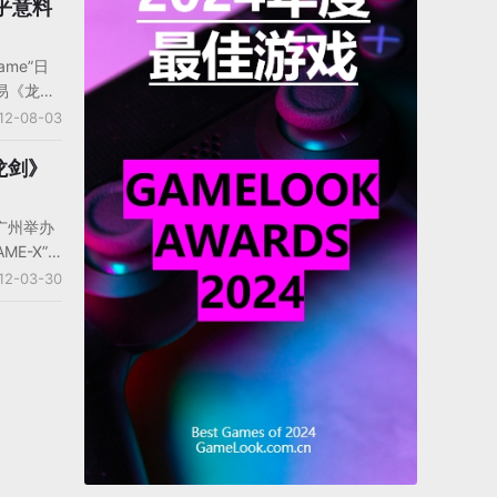
布，目前
乎意料
相当丰富
激活码申
ame”日
能性极
网易《龙
主研发的
12-08-03
灵》虽同
剑灵完全
龙剑》
场景风格
面最厉害的
广州举办
E-X”
剑》，同时
12-03-30
的官方概
D
扮演游
代技术打
动的传奇
的时空交
合的幻想