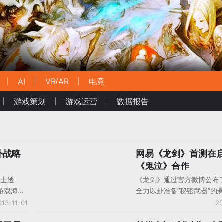
AI
VR/AR
电竞
游戏策划
游戏运营
数据报告
外战略
网易《龙剑》首测在启
新游发布
《鬼泣》合作
人士透
《龙剑》通过官方微博公布
游戏海外
全力以赴准备“秘密武器”的
南在内的
图片，图片中酷似《鬼泣》
013-11-01
20
游戏海外
的人物剪影引发热议，图片暗