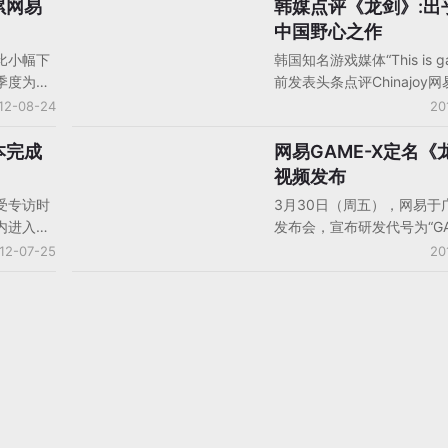
013年度
12日”官方将有重要内容公
累网易
韩媒点评《龙剑》:出
国内资讯
台湾地区
《龙剑》“新版官网”包含了
中国野心之作
的游戏内容介绍，并开启了
比小幅下
韩国知名游戏媒体“This is g
请，《龙剑》即将首测的可
二季度为传
前发表头条点评Chinajoy
大。
戏市场整
剑》的表现，作为中国人自
12-08-24
20
理自暴雪
野心之作，《龙剑》与《剑
范围内玩
为东方幻想风格，但玩法与
本完成
网易GAME-X定名《
新游发布
同样受到
不同，以连续攻击为核心，
视频发布
界》完成
丰富雄伟，可称为“画面方
受专访时
3月30日（周五），网易于
中国网络游戏”。
内进入测
发布会，宣布研发代号为“GAM
术，也在
的3D新作正式定名为《龙
12-07-25
20
定义副本
公布首部采用游戏实际内录
将加入玩
念视频。据悉，《龙剑》为3
BOSS战
MMORPG（大型多人角色
戏），采用人眼模拟等下一
造。游戏背景是以龙与剑牵
命运为线索，通过恢宏多姿
替，展现出多元文明交错融
世界。