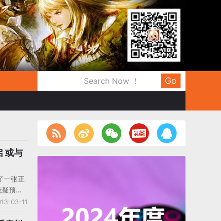
Go
 或与
了一张正
悬疑预告
但丁造型
13-03-11
示 “3月