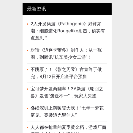
最新资讯
2人开发爽游《Pathogenic》好评如
潮：细胞进化Rougelike射击，确实有
点意思？
对话《追逐卡蕾多》制作人：从一张
图，到腾讯“机车美少女二游”！
不跳票了！《影之刃零》官宣终于做
完，8月12日开启全平台预售
宝可梦开发商翻车！3A新游《轮回之
兽》发售“褒贬不一”，玩家大失望
叠纸深圳上演暖暖大戏！“七年一梦花
庭见、霓裳追光聚佳人”
人人都在抢量的夏季黄金档，游戏厂商