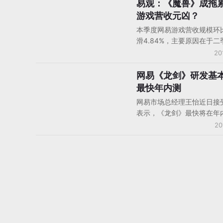
出口。首款出口产品已定为2
易观：《魔兽》成拖
游戏产业数据
战略游戏《龙剑》，并已在
游戏营收元凶？
签约。
本季度网易游戏营收规模环
滑4.84%，主要原因在于
统网游淡季，中国客户端游
20
体增速放缓。本季度网易代
的游戏《魔兽世界》在全球
网易《龙剑》研发基
国内资讯
家数量大幅下滑，中国市场
最快年内测
影响，加之本季度《魔兽世
网易市场总经理王怡近日接
合服
表示，《龙剑》最快将在年
试阶段，同时微端和多端技
20
考虑当中。《龙剑》将重新
的概念，空间更大更立体，
家与怪物比例1:1000的巨型