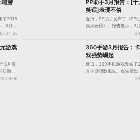
掀起太大
榜双榜第一。报告指出3月
:端游
PP助手3月报告：[
手机游戏数据/报告/分析
量或不到
机，消除类游戏表现持续升
笑话]表现不俗
下载榜的
占比升至第一位；网游方面
了2015
近日，PP助手发布了《PP
争题材游戏颇有看点，角色
示，3月份
戏风云榜》。报告显示，3
戏继续领跑；在关键指标分
7款，报
新游共57款，相较2月提升
15-04-23
20
卓单机变化较小，网游用户
戏多达54
中卡牌游戏依旧延续着良好
回升，用户付费指标也随之
和卡牌类
占比50.9%。
次元游戏
360手游3月报告：
手机游戏数据/报告/分析
长。
闲益智类
戏强势崛起
收入、网
5年3月份
近日，360手机游戏发布了2
心数据来
同步游戏
月手游指数报告。报告指出
，其中，
品情况、
360手机助手共上线重点新
15-04-16
20
创收还是
0榜单。
新游数量较上月有所减少。
计首发新
TOP100分类占比中，卡牌
37款，
之前的颓势，强势崛起，重
卡牌为
座，并与其他类型拉开较大
度游戏的