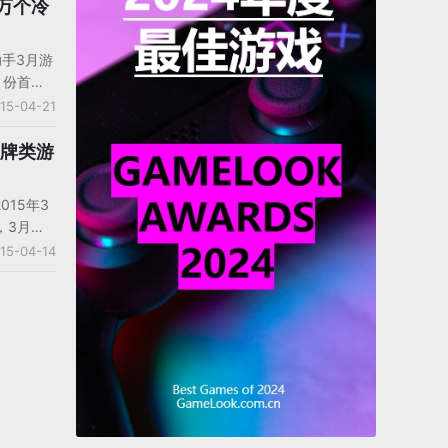
安卓单
十万个冷
温，收入
，两款战
助手3月游
扮演类游
月份首发
析中，安
约6成，其
15-04-21
活跃明显
的势头，
大幅增
卡牌类游
015年3
，3月份
游65款，
15-04-14
在畅销
游戏摆脱
登榜首王
差距。