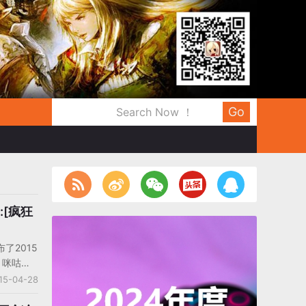
Go
:[疯狂
了2015
，咪咕游
款，其中
15-04-28
入及畅销