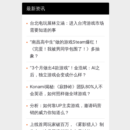
最新资讯
台北电玩展林立涵：进入台湾游戏市场
需要知道的事
“南昌高中生”做的游戏Steam爆红！
《完蛋！我被男同学包围了！》多抽
象？
“3个月做出4款游戏”！金浩斌：AI之
后，独立游戏会变成什么样？
Konami揭秘:《寂静岭》团队80%人不
会英语，如何照样做全球游戏？
分析：如何靠UP主卖游戏，邀请码营
销的威力你知道么？
上线首周玩家破百万，《雾影猎人》制