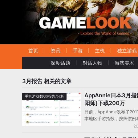
首页
资讯
手游
主机
独立游戏
深度话题
对话人物
游戏美术
3月报告
相关的文章
AppAnnie日本3月指
手机游戏数据/报告/分析
阳师]下载200万
日前，AppAnnie发布了20
本地区手游指数，按照惯例
此解读日本手游市场的变化
20
旗下《超级马里奥Run》发