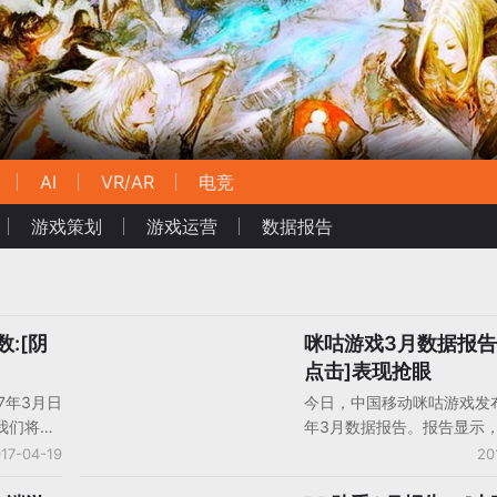
AI
VR/AR
电竞
游戏策划
游戏运营
数据报告
数:[阴
咪咕游戏3月数据报告
手机游戏数据/报告/分析
点击]表现抢眼
17年3月日
今日，中国移动咪咕游戏发布
我们将以
年3月数据报告。报告显示
。任天堂
戏3月共上线单机游戏463
17-04-19
20
布了安卓
《疯狂点击》获得了新游收