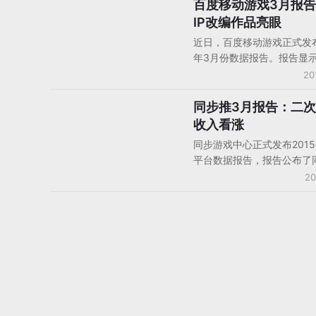
版，这次却没有在日本市场
百度移动游戏3月报告
手机游戏数据/报告/分析
的波澜，3月在日本的下载
IP改编作品亮眼
200万，受此影响任天堂在
近日，百度移动游戏正式发布
排名也下滑到第四位。
年3月份数据报告。报告显
百度移动游戏上线游戏共12
20
告重点展示的网游及单机游
款。其中，网游产品中RPG
同步推3月报告：二
手机游戏数据/报告/分析
占到近8成。单机方面，休
收入看涨
仍占据主导。综合当月游戏
同步游戏中心正式发布201
游留存、玩家关注热点等核
平台数据报告，报告公布了
看，IP类手游表现尤为抢眼
中心2015年03月份接入新
20
经典端游IP改编手游不论是
单机和网游下载及收入Top1
留存方面，均表现抢眼。
报告显示，同步游戏3月总
品网游66款，其中卡牌游戏
占到了56%，首发新游仍以
主，ARPG与RPG类等偏重
数量有明显上升。