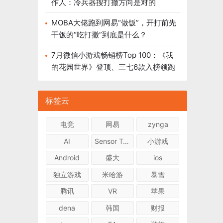
作人：冷兵器搜打撤方向是对的
MOBA大佬跑到网易“做饭”，开打前先
干饭的“吃打撤”到底是什么？
7月微信小游戏畅销榜Top 100：《我
的花园世界》登顶、三七6款入榜领跑
标签云
电竞
网易
zynga
AI
Sensor Tower
小游戏
Android
盛大
ios
独立游戏
米哈游
暴雪
腾讯
VR
苹果
dena
韩国
财报