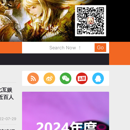
Go
七互娱
近百人
22-07-29