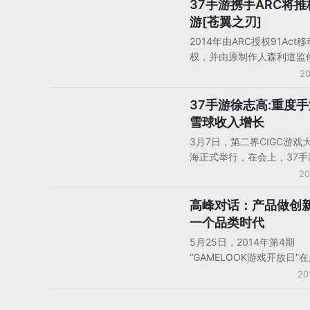
37手游携手ARC将
手机游戏产品/产品分析
游[苍翼之刃]
2014年由ARC授权91Act
权，并由原制作人森利道监
翼默示录》系列正统的手游
20
《BlazBlue Revolution Re
出炉，这款手游在中国大陆
37手游徐志高:重度
人物观点
名为《苍翼之刃》，在台港
雪球收入增长
被命名为《苍翼默示录：战
3月7日，第二界CIGC游戏
燃》，上线首日便获得台港
海正式举行，在会上，37手
App Store首页最佳新游
志高接受了gamelook的采
20
厂商37手游也以3000万人
采访中谈到了众多对手游市
签下《苍翼之刃》中国大陆
法。对手游产品徐志高表示
高峰对话：产品做创
人物观点
发行权。
戏前期数据很漂亮，但这种
一个品类时代
很大的问题，今天推它有收
5月25日，2014年第4期
不推收入就下来了。所以我
“GAMELOOK游戏开放日”
年有一个决定，今年坚决不
开，此次活动由37手游、iTo
20
游戏，哪怕再好的卡牌游戏
赞助支持。在高峰对话的环节
因为卡牌不符合平台的利益。
手游副总经理、iTools COO