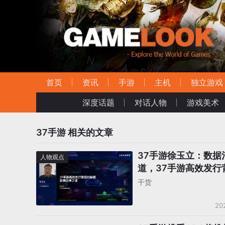
首页
资讯
手游
主机
独立游戏
深度话题
对话人物
游戏美术
37手游
相关的文章
37手游徐玉立：数据
人物观点
道，37手游高效发行
何秘密？
干货
20