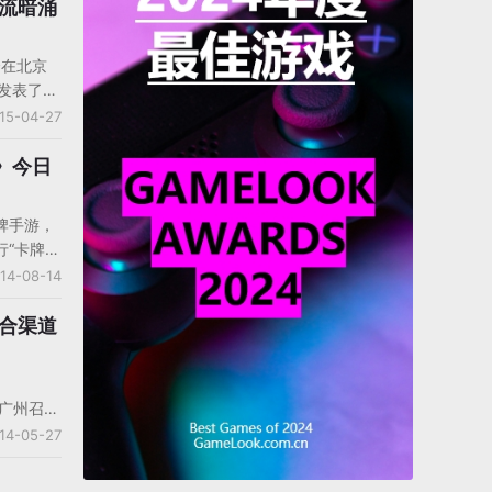
洪流暗涌
会在北京
发表了题
下的暗潮汹
15-04-27
在行业中
所遇到的一
》今日
。
牌手游，
行“卡牌
7手游推
14-08-14
作卡牌手
和iOS
整合渠道
7手游
测在国内
以下排名
在广州召
、UC、
ols倾力
14-05-27
族、华为、
戏副总经
安智、豌
游市场战
、同步推、