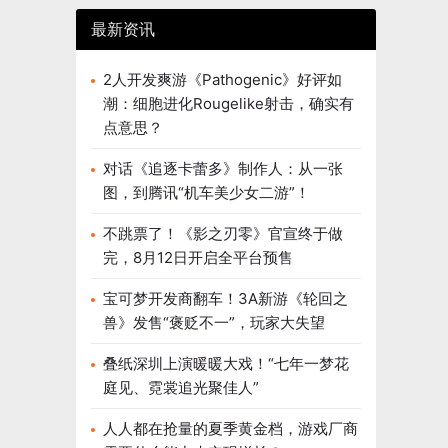
魅族达成
最新资讯
店的所有
个市场开
，共创三
2人开发爽游《Pathogenic》好评如
潮：细胞进化Rougelike射击，确实有
点意思？
对话《追逐卡蕾多》制作人：从一张
图，到腾讯“机车美少女二游”！
不跳票了！《影之刃零》官宣终于做
完，8月12日开启全平台预售
宝可梦开发商翻车！3A新游《轮回之
兽》发售“褒贬不一”，玩家大失望
叠纸深圳上演暖暖大戏！“七年一梦花
庭见、霓裳追光聚佳人”
人人都在抢量的夏季黄金档，游戏厂商