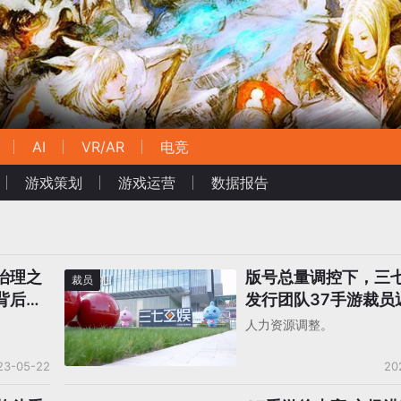
AI
VR/AR
电竞
游戏策划
游戏运营
数据报告
治理之
版号总量调控下，三
裁员
背后有
发行团队37手游裁员
人力资源调整。
23-05-22
20