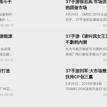
推格斗手
37手游徐志高:市场
人物观点
抱团做市场
移动版制作
4月24日，GMGC 2015大
修的《苍
召开。37手游的总裁徐志高
续作
为《2015手游重度化趋势
15-09-17
20
burning》
涌》的主题演讲，分析了现
地区被命
的一些现象，并对现在CP
手游能滚
37手游《请叫我女王
手机游戏产品/产品分析
澳地区则
些问题提出了他个人的建议
不删档内测
火重
大会在珠
作为号称万物皆可卡牌的卡
澳地区
游总裁徐
游戏厂商们都在变着法子进
推荐，国内
访，其在
+X”的玩法设计。而今日，3
15-03-12
20
民币高价
场的看
出了一款号称女王控S系动
地区独家
：“很多游
游《请叫我女王》进行安卓版
新打造
37手游刘军:大市场
人物观点
游戏有个
越狱版的不删档内测。此次3
扶持CP创三赢
入，明天
《请叫我女王》的不删档内
5月25日，2014年第4期
们内部今
多渠道推出，首发渠道有（
在广州召
“GAMELOOK游戏开放日”
引进卡牌
不分先后）：百度91、360
ols倾力
开，此次活动由37手游、Ito
14-06-03
20
：不要，
小米、OPPO、VIVO、魅
中，37
赞助支持。大会现场，37游
”
金立、PPS、联想、酷派、
 苏瑞
理刘军作了《37手游进军手
豆荚、PP、iTools、快用