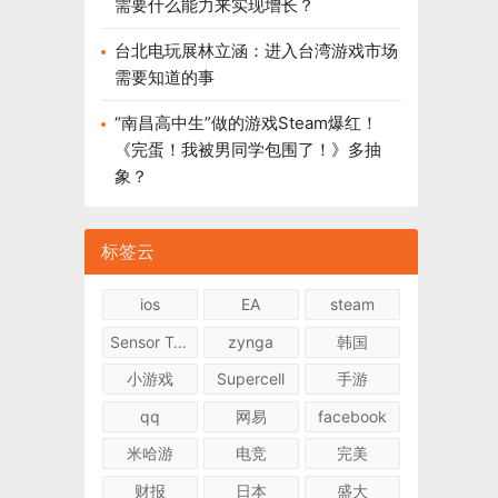
需要什么能力来实现增长？
台北电玩展林立涵：进入台湾游戏市场
需要知道的事
“南昌高中生”做的游戏Steam爆红！
《完蛋！我被男同学包围了！》多抽
象？
标签云
ios
EA
steam
Sensor Tower
zynga
韩国
小游戏
Supercell
手游
qq
网易
facebook
米哈游
电竞
完美
财报
日本
盛大