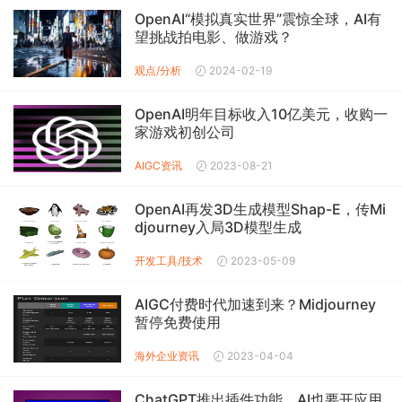
OpenAI“模拟真实世界”震惊全球，AI有
望挑战拍电影、做游戏？
观点/分析
2024-02-19
OpenAI明年目标收入10亿美元，收购一
家游戏初创公司
AIGC
资讯
2023-08-21
OpenAI再发3D生成模型Shap-E，传Mi
djourney入局3D模型生成
开发工具/技术
2023-05-09
AIGC付费时代加速到来？Midjourney
暂停免费使用
海外企业资讯
2023-04-04
ChatGPT推出插件功能，AI也要开应用