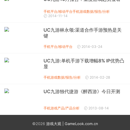
手机平台/移动平台
手机游戏数据/报告/分析
2014-11-14
UC九游林永颂:渠道合作手游预热是关
键
手机平台/移动平台
2014-03-24
UC九游:单机手游下载增幅8% IP优势凸
显
手机游戏数据/报告/分析
2014-02-28
UC九游独代捷游《醉西游》今日开测
手机游戏产品/产品分析
2013-08-14
©2026
游戏大观 | GameLook.com.cn