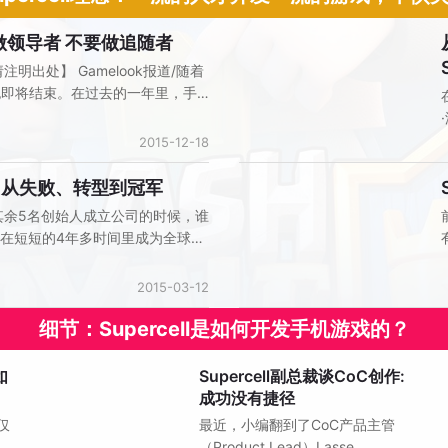
O:要做领导者 不要做追随者
人物观点
请注明出处】 Gamelook报道/随着
年也即将结束。在过去的一年里，手
和飞速增长之后，逐渐进入了平稳
2015-12-18
自传:从失败、转型到冠军
人物观点
和其余5名创始人成立公司的时候，谁
l可以在短短的4年多时间里成为全球手
ercell是怎样从一个只有6人的小
手游收入冠军呢？以下请看
2015-03-12
细节：Supercell是如何开发手机游戏的？
如
Supercell副总裁谈CoC创作:
人物观点
成功没有捷径
l仅
最近，小编翻到了CoC产品主管
球
（Product Lead）Lasse