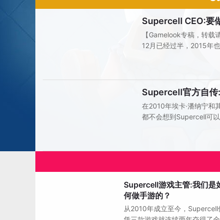
Supercell CE
人物观点
【Gamelook专稿，转载
12月已经过半，2015
游市场经过了两年的爆发
期，…
Supercell官方
品牌故事/游戏史
在2010年埃卡·潘纳宁
都不会想到Supercel
游收入榜冠军。那么，Sup
团队一步步的成为了全球
GameLook编译的内容：
Supercell游戏主管:我们是
人物观点
何做手游的？
从2010年成立至今，Supercel
凭三款游戏就连续两年夺得了全