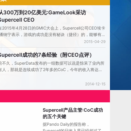
从300万到20亿美元:GameLook采访
Supercell CEO
在2015年4月28日的GMIC大会上，Supercell公司CEO埃卡
·潘纳宁表示，游戏的成功是没有秘诀（捷径）的，能够有
《部落冲突》这样全球成功的游戏，除了很大的运气之外，
2015-04-29
还有该公司的文化、人才等方面的影响，此外，他还针对做
手游的方式以及对于团队管理方面的问题给出的自己的答
Supercell成功的7条经验（附CEO点评）
案，以下请看Gamelook整理的采访和演讲内容：
前不久，SuperData发布的一组数据可以说是惊呆了业内所
有人，那就是连续成功了2年多的CoC，今年的收入将达到
18亿美元。最近，小编在海外媒体看到一个非常不错的文
章，不仅分析了Supercell成功的7条经验，而且该公司CEO
2014-12-15
埃卡·潘纳宁随后对文章内容进行了点评，请看GameLook编
译的内容：
Supercell产品主管:CoC成功
对话人物
的五个关键
据Pando Daily的报告称，
Supercell的日收入早已经超过了