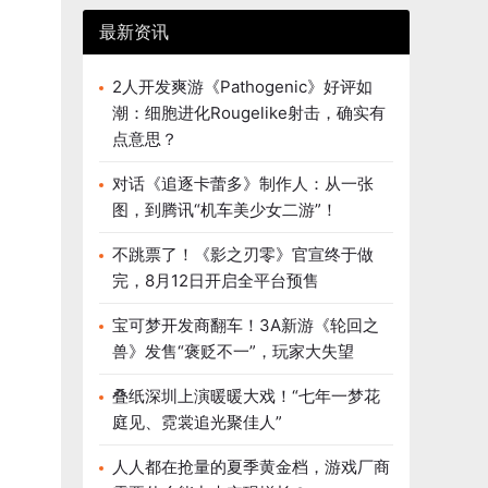
最新资讯
2人开发爽游《Pathogenic》好评如
潮：细胞进化Rougelike射击，确实有
点意思？
对话《追逐卡蕾多》制作人：从一张
图，到腾讯“机车美少女二游”！
不跳票了！《影之刃零》官宣终于做
完，8月12日开启全平台预售
宝可梦开发商翻车！3A新游《轮回之
兽》发售“褒贬不一”，玩家大失望
叠纸深圳上演暖暖大戏！“七年一梦花
庭见、霓裳追光聚佳人”
人人都在抢量的夏季黄金档，游戏厂商