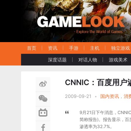
首页
资讯
手游
主机
独立游戏
深度话题
对话人物
游戏美术
CNNIC：百度用户
2009-09-21
•
国内资讯
，
消
9月21日下午消息，CNN
简称报告)。报告显示，百
渗透率为32.7%。