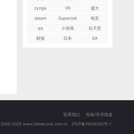
zynga
VR
盛大
steam
Supercell
电竞
qq
小游戏
任天堂
财报
日本
EA
联系我们
投稿/寻求报道
© 2009-2025 www.GameLook.com.cn
沪ICP备19039352号-1