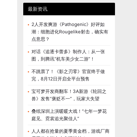
最新资讯
2人开发爽游《Pathogenic》好评如
潮：细胞进化Rougelike射击，确实有
点意思？
对话《追逐卡蕾多》制作人：从一张
图，到腾讯“机车美少女二游”！
不跳票了！《影之刃零》官宣终于做
完，8月12日开启全平台预售
宝可梦开发商翻车！3A新游《轮回之
兽》发售“褒贬不一”，玩家大失望
叠纸深圳上演暖暖大戏！“七年一梦花
庭见、霓裳追光聚佳人”
人人都在抢量的夏季黄金档，游戏厂商