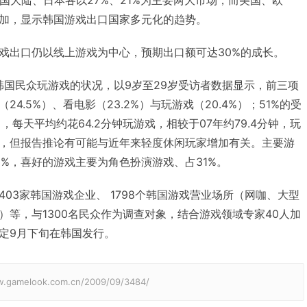
国大陆、日本各以27%、21%为主要两大市场，而美国、欧
加，显示韩国游戏出口国家多元化的趋势。
出口仍以线上游戏为中心，预期出口额可达30%的成长。
民众玩游戏的状况，以9岁至29岁受访者数据显示，前三项
4.5%）、看电影（23.2%）与玩游戏（20.4%）；51%的受
，每天平均约花64.2分钟玩游戏，相较于07年约79.4分钟，玩
，但报告推论有可能与近年来轻度休闲玩家增加有关。主要游
0%，喜好的游戏主要为角色扮演游戏、占31%。
03家韩国游戏企业、 1798个韩国游戏营业场所（网咖、大型
）等，与1300名民众作为调查对象，结合游戏领域专家40人加
定9月下旬在韩国发行。
elook.com.cn/2009/09/3484/