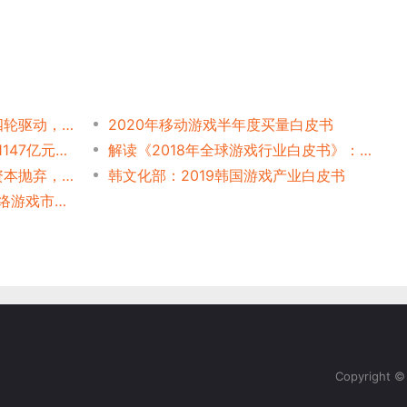
盛大游戏人才发展白皮书：四轮驱动，成就人才
2020年移动游戏半年度买量白皮书
2024韩国游戏白皮书：产值1147亿元、厂商1334家，韩网民游戏使用率再度下滑
解读《2018年全球游戏行业白皮书》：出海手游趋于中重度化
白皮书晒残酷真相：游戏被资本抛弃，七成玩家成“老司机”
韩文化部：2019韩国游戏产业白皮书
文化部发布《2009年中国网络游戏市场白皮书》
Copyright 