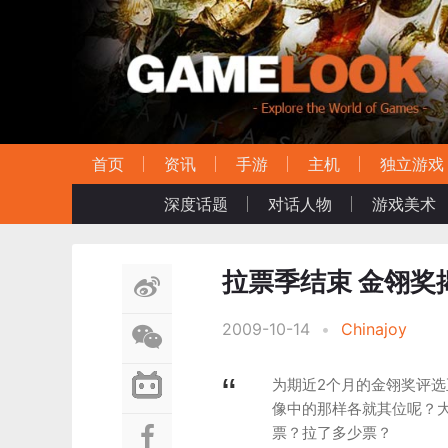
首页
资讯
手游
主机
独立游戏
深度话题
对话人物
游戏美术
拉票季结束 金翎奖
2009-10-14
•
Chinajoy
为期近2个月的金翎奖评
像中的那样各就其位呢？
票？拉了多少票？