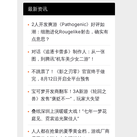
最新资讯
2人开发爽游《Pathogenic》好评如
潮：细胞进化Rougelike射击，确实有
点意思？
对话《追逐卡蕾多》制作人：从一张
图，到腾讯“机车美少女二游”！
不跳票了！《影之刃零》官宣终于做
完，8月12日开启全平台预售
宝可梦开发商翻车！3A新游《轮回之
兽》发售“褒贬不一”，玩家大失望
叠纸深圳上演暖暖大戏！“七年一梦花
庭见、霓裳追光聚佳人”
人人都在抢量的夏季黄金档，游戏厂商