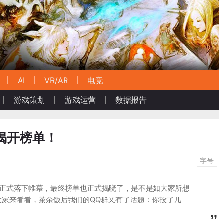
AI
VR/AR
电竞
游戏策划
游戏运营
数据报告
揭开榜单！
字号
选正式落下帷幕，最终榜单也正式揭晓了，是不是如大家所想
大家来看看，茶余饭后我们的QQ群又有了话题：你投了几