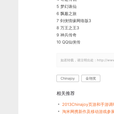
5 梦幻诛仙
6 飘邈之旅
7 剑侠情缘网络版3
8 万王之王3
9 神兵传奇
10 QQ仙侠传
如若转载，请注明出处：http://www.gam
Chinajoy
金翎奖
相关推荐
2013Chinajoy页游和手游
淘米网携新作及移动游戏参展Ch