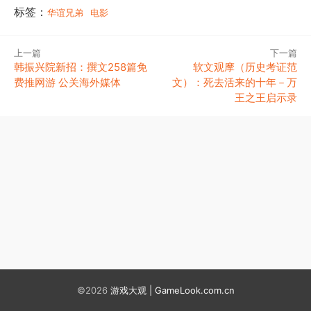
标签：
华谊兄弟
电影
上一篇
下一篇
韩振兴院新招：撰文258篇免
软文观摩（历史考证范
费推网游 公关海外媒体
文）：死去活来的十年－万
王之王启示录
©2026
游戏大观 | GameLook.com.cn