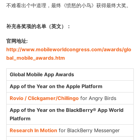
不难看出个中道理，最终《愤怒的小鸟》获得最终大奖。
补充各奖项的名单（英文）：
官网地址:
http://www.mobileworldcongress.com/awards/glo
bal_mobile_awards.htm
Global Mobile App Awards
App of the Year on the Apple Platform
Rovio / Clickgamer/Chillingo
for Angry Birds
App of the Year on the BlackBerry® App World
Platform
Research In Motion
for BlackBerry Messenger