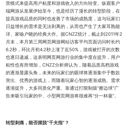
营模式来提高用户粘度和游戏收入的方向转变。纵观客户
端网游从发展伊始至今，也是经历了漫长的转型阶段，在
提高游戏品质的同时也改善了市场的成熟度，这与玩家们
日益增长的需求是无法剥离的，从而也产生了大家耳熟能
详、家喻户晓的经典大作。据CNZZ统计，截止到2011年2
月末，本月第三周网页网游网站访客平均页面访问时长约
6.2秒，环比月初4.2秒上涨了近50%，游戏被打开的次数
也逐日递减，这表明网页网游行业的集中度在提升，用户
粘性也有所增加，CNZZ分析师认为，随着品质高档游戏
的逐渐显露头角，未来的玩家们的眼球将逐渐集中于数款
突出、优秀的游戏上，而随着玩家心智的逐渐成熟、需求
逐渐提升，大多同质化严重、靠通过打限制级“擦边球”广
告来吸引玩家的中、小型网页网游将很难再“分一杯羹”。
转型刺痛，能否摆脱“千夫指”？