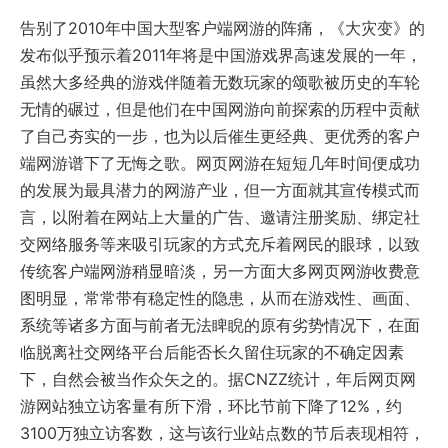
告别了2010年中国大型客户端网游的阵痛，《大灾变》的
发布似乎预示着2011年将是中国游戏界高速发展的一年，
虽然大多经典的游戏伴随着无数玩家的颂歌被历史的车轮
无情的碾过，但是他们在中国网游向前探索的历程中贡献
了自己夯实的一步，也为以后催生更经典、更优秀的客户
端网游谱下了无悔之歌。网页网游在短短几年时间便成功
的发展为最具潜力的网游产业，但一方面就其宣传模式而
言，以附着在网站上大量的广告、邀请注册奖励、绑定社
交网络服务等来吸引玩家的方式充斥着网民的眼球，以致
传统客户端网游稍显暗淡，另一方面大多网页网游收费意
图明显，常常带有稳定性的隐患，从而在游戏性、画面、
系统等诸多方面与前者无法睥睨的原有劣势情况下，在面
临脱离社交网络平台后能否长久留住玩家的不确定因素
下，自然会被当作众矢之的。据CNZZ统计，年后网页网
游网站独立访客量有所下滑，环比节前下降了12%，约
3100万独立访客数，这与该行业站点数的节后表现相符，