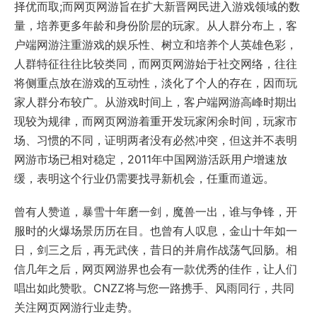
择优而取;而网页网游旨在扩大新晋网民进入游戏领域的数
量，培养更多年龄和身份阶层的玩家。从人群分布上，客
户端网游注重游戏的娱乐性、树立和培养个人英雄色彩，
人群特征往往比较类同，而网页网游始于社交网络，往往
将侧重点放在游戏的互动性，淡化了个人的存在，因而玩
家人群分布较广。从游戏时间上，客户端网游高峰时期出
现较为规律，而网页网游着重开发玩家闲余时间，玩家市
场、习惯的不同，证明两者没有必然冲突，但这并不表明
网游市场已相对稳定，2011年中国网游活跃用户增速放
缓，表明这个行业仍需要找寻新机会，任重而道远。
曾有人赞道，暴雪十年磨一剑，魔兽一出，谁与争锋，开
服时的火爆场景历历在目。也曾有人叹息，金山十年如一
日，剑三之后，再无武侠，昔日的并肩作战荡气回肠。相
信几年之后，网页网游界也会有一款优秀的佳作，让人们
唱出如此赞歌。CNZZ将与您一路携手、风雨同行，共同
关注网页网游行业走势。