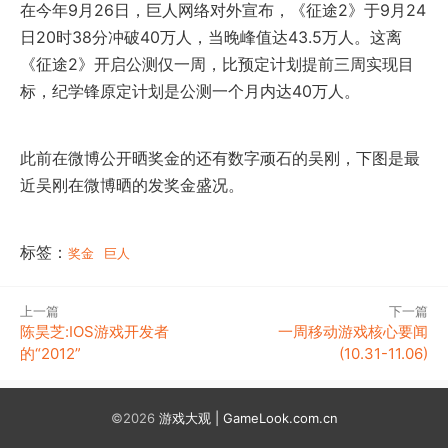
在今年9月26日，巨人网络对外宣布，《征途2》于9月24
日20时38分冲破40万人，当晚峰值达43.5万人。这离
《征途2》开启公测仅一周，比预定计划提前三周实现目
标，纪学锋原定计划是公测一个月内达40万人。
此前在微博公开晒奖金的还有数字顽石的吴刚，下图是最
近吴刚在微博晒的发奖金盛况。
标签：
奖金
巨人
上一篇
下一篇
陈昊芝:IOS游戏开发者
一周移动游戏核心要闻
的“2012”
(10.31-11.06)
©2026
游戏大观 | GameLook.com.cn