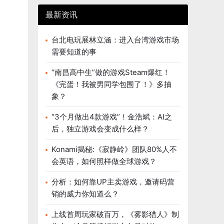
最新资讯
台北电玩展林立涵：进入台湾游戏市场
需要知道的事
“南昌高中生”做的游戏Steam爆红！
《完蛋！我被男同学包围了！》多抽
象？
“3个月做出4款游戏”！金浩斌：AI之
后，独立游戏会变成什么样？
Konami揭秘:《寂静岭》团队80%人不
会英语，如何照样做全球游戏？
分析：如何靠UP主卖游戏，邀请码营
销的威力你知道么？
上线首周玩家破百万，《雾影猎人》制