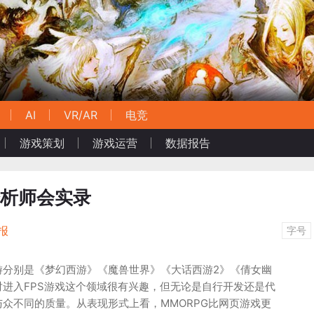
AI
VR/AR
电竞
游戏策划
游戏运营
数据报告
分析师会实录
报
字号
游分别是《梦幻西游》《魔兽世界》《大话西游2》《倩女幽
进入FPS游戏这个领域很有兴趣，但无论是自行开发还是代
众不同的质量。从表现形式上看，MMORPG比网页游戏更