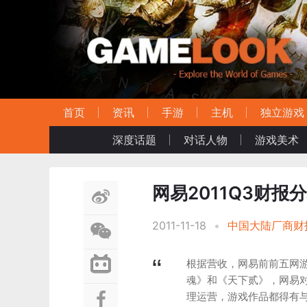
首页
资讯
手游
主机
独立游戏
深度话题
对话人物
游戏美术
网易2011Q3财报
2011-11-18
•
中国大陆厂商财
根据营收，网易前前五网
魂》和《天下贰》，网易对
理运营，游戏作品都得有与