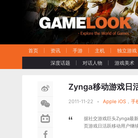
首页
资讯
手游
主机
独立游戏
深度话题
对话人物
游戏美术
Zynga移动游戏日
2011-11-22
•
Apple iOS
，
手
据社交游戏巨头Zynga最新
页游戏日活跃移动用户继续增