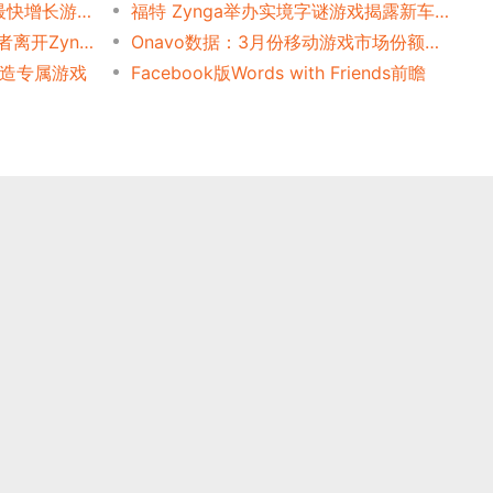
Zynga拼字游戏领跑本周FB最快增长游戏榜
福特 Zynga举办实境字谜游戏揭露新车型
Words With Friends 的创作者离开Zynga
Onavo数据：3月份移动游戏市场份额变化
VR打造专属游戏
Facebook版Words with Friends前瞻