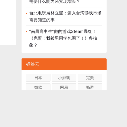
需要什么能力来实现增长？
台北电玩展林立涵：进入台湾游戏市场
需要知道的事
“南昌高中生”做的游戏Steam爆红！
《完蛋！我被男同学包围了！》多抽
象？
标签云
日本
小游戏
完美
微软
网易
畅游
Android
dena
qq
盛大
米哈游
独立游戏
facebook
暴雪
zynga
腾讯
苹果
电竞