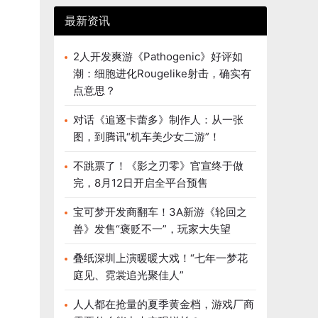
最新资讯
2人开发爽游《Pathogenic》好评如
潮：细胞进化Rougelike射击，确实有
点意思？
对话《追逐卡蕾多》制作人：从一张
图，到腾讯“机车美少女二游”！
不跳票了！《影之刃零》官宣终于做
完，8月12日开启全平台预售
宝可梦开发商翻车！3A新游《轮回之
兽》发售“褒贬不一”，玩家大失望
叠纸深圳上演暖暖大戏！“七年一梦花
庭见、霓裳追光聚佳人”
人人都在抢量的夏季黄金档，游戏厂商