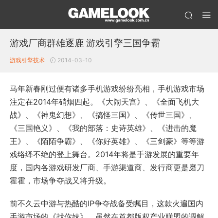
游戏厂商群雄逐鹿 游戏引擎三国争霸
游戏引擎技术
2014-03-10
马年新春刚过便有诸多手机游戏纷纷亮相，手机游戏市场
注定在2014年硝烟四起。《大闹天宫》、《全面飞机大
战》、《神鬼幻想》、《搞怪三国》、《传世三国》、
《三国艳义》、《我的部落：史诗英雄》、《进击的魔
王》、《陌陌争霸》、《你好英雄》、《三剑豪》等等游
戏络绎不绝的登上舞台。2014年将是手游发展的重要年
度，国内各游戏研发厂商、手游渠道商、发行商更是磨刀
霍霍，市场争夺战又将升级。
前不久云中游与热酷的IP争夺战备受瞩目，这款火遍国内
手游市场的《找你妹》，虽然在首都版权产业联盟的调解