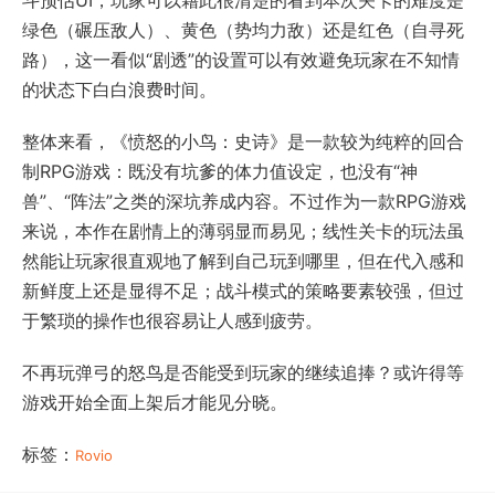
斗预估UI，玩家可以藉此很清楚的看到本次关卡的难度是
绿色（碾压敌人）、黄色（势均力敌）还是红色（自寻死
路），这一看似“剧透”的设置可以有效避免玩家在不知情
的状态下白白浪费时间。
整体来看，《愤怒的小鸟：史诗》是一款较为纯粹的回合
制RPG游戏：既没有坑爹的体力值设定，也没有“神
兽”、“阵法”之类的深坑养成内容。不过作为一款RPG游戏
来说，本作在剧情上的薄弱显而易见；线性关卡的玩法虽
然能让玩家很直观地了解到自己玩到哪里，但在代入感和
新鲜度上还是显得不足；战斗模式的策略要素较强，但过
于繁琐的操作也很容易让人感到疲劳。
不再玩弹弓的怒鸟是否能受到玩家的继续追捧？或许得等
游戏开始全面上架后才能见分晓。
标签：
Rovio