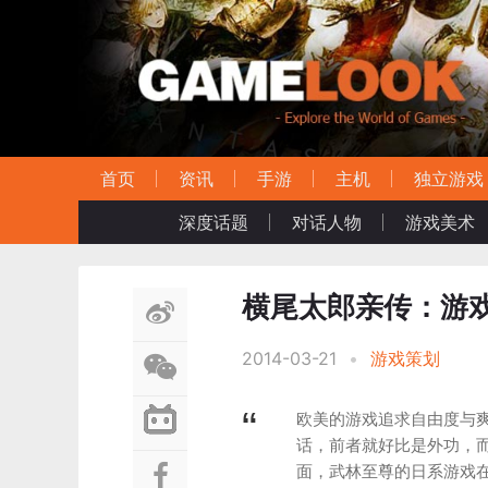
首页
资讯
手游
主机
独立游戏
深度话题
对话人物
游戏美术
横尾太郎亲传：游
2014-03-21
•
游戏策划
欧美的游戏追求自由度与
话，前者就好比是外功，而
面，武林至尊的日系游戏在