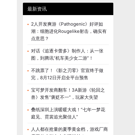
最新资讯
2人开发爽游《Pathogenic》好评如
潮：细胞进化Rougelike射击，确实有
点意思？
对话《追逐卡蕾多》制作人：从一张
图，到腾讯“机车美少女二游”！
不跳票了！《影之刃零》官宣终于做
完，8月12日开启全平台预售
宝可梦开发商翻车！3A新游《轮回之
兽》发售“褒贬不一”，玩家大失望
叠纸深圳上演暖暖大戏！“七年一梦花
庭见、霓裳追光聚佳人”
人人都在抢量的夏季黄金档，游戏厂商