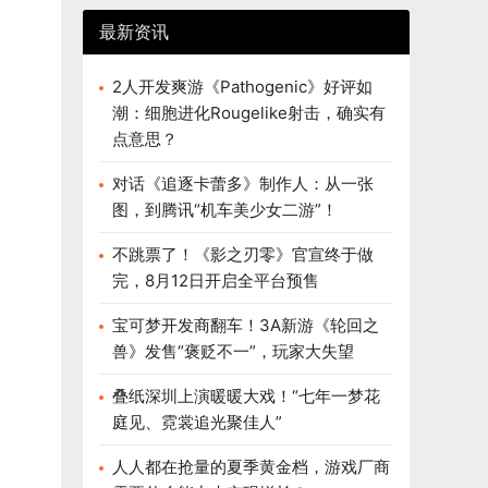
最新资讯
2人开发爽游《Pathogenic》好评如
潮：细胞进化Rougelike射击，确实有
点意思？
对话《追逐卡蕾多》制作人：从一张
图，到腾讯“机车美少女二游”！
不跳票了！《影之刃零》官宣终于做
完，8月12日开启全平台预售
宝可梦开发商翻车！3A新游《轮回之
兽》发售“褒贬不一”，玩家大失望
叠纸深圳上演暖暖大戏！“七年一梦花
庭见、霓裳追光聚佳人”
人人都在抢量的夏季黄金档，游戏厂商