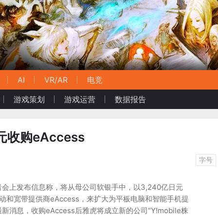
AI
VR/AR
电竞
游戏策划
游戏运营
数据报告
收购eAccess
字号
会上发布信息称，将从母公司软银手中，以3,240亿日元
买移动和宽带提供商eAccess，来扩大为平板电脑和智能手机提
息，收购eAccess后雅虎将成立新的公司“Y!mobile株