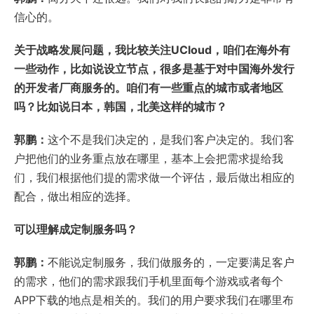
信心的。
关于战略发展问题，我比较关注UCloud，咱们在海外有
一些动作，比如说设立节点，很多是基于对中国海外发行
的开发者厂商服务的。咱们有一些重点的城市或者地区
吗？比如说日本，韩国，北美这样的城市？
郭鹏：
这个不是我们决定的，是我们客户决定的。我们客
户把他们的业务重点放在哪里，基本上会把需求提给我
们，我们根据他们提的需求做一个评估，最后做出相应的
配合，做出相应的选择。
可以理解成定制服务吗？
郭鹏：
不能说定制服务，我们做服务的，一定要满足客户
的需求，他们的需求跟我们手机里面每个游戏或者每个
APP下载的地点是相关的。我们的用户要求我们在哪里布