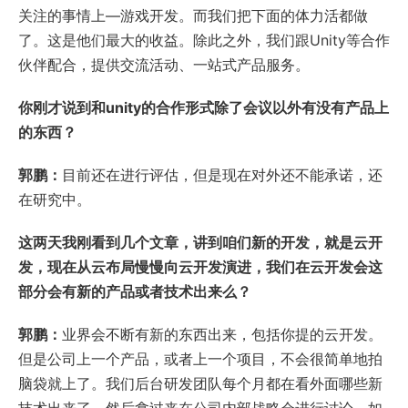
关注的事情上—游戏开发。而我们把下面的体力活都做
了。这是他们最大的收益。除此之外，我们跟Unity等合作
伙伴配合，提供交流活动、一站式产品服务。
你刚才说到和unity的合作形式除了会议以外有没有产品上
的东西？
郭鹏：
目前还在进行评估，但是现在对外还不能承诺，还
在研究中。
这两天我刚看到几个文章，讲到咱们新的开发，就是云开
发，现在从云布局慢慢向云开发演进，我们在云开发会这
部分会有新的产品或者技术出来么？
郭鹏：
业界会不断有新的东西出来，包括你提的云开发。
但是公司上一个产品，或者上一个项目，不会很简单地拍
脑袋就上了。我们后台研发团队每个月都在看外面哪些新