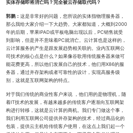
实体存储即将消亡吗？完全被云存储取代吗？
郭鹏：
这是非常好的问题，您所说的实体指物理服务器，
那么我给大家介绍一下大趋势。大家都知道，大概到2000
年的后期，苹果IPAD或平板电脑出现以后，PC销售就受
到影响，但是并不意味着PC就消亡。云计算也是这样的，
云计算服务的产生是跟发展趋势相关联的。业内互联网公
司技术的核心点是什么？如果像谷歌用传统服务器来做可
能花费更高，所以他们发展自己的技术，他们用X86的服
务器，通过并存架构或者可靠性的设计，实现高服务级
别，这就是互联网架构的特点。
对于我们传统的商业性客户来说 ，他们用的是物理机，随
着IT技术的发展，有越来越多的传统客户逐渐向互联网架
构进行转移，这就是云计算的商机。我们专门做这个事，
我们利用互联网公司提供并存架构的技术，经过商品化的
包装，提供云主机给传统客户使用，在这点上我们起一个