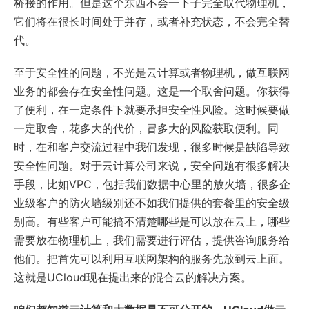
桥接的作用。但是这个东西不会一下子完全取代物理机，
它们将在很长时间处于并存，或者补充状态，不会完全替
代。
至于安全性的问题，不光是云计算或者物理机，做互联网
业务的都会存在安全性问题。这是一个取舍问题。你获得
了便利，在一定条件下就要承担安全性风险。这时候要做
一定取舍，花多大的代价，冒多大的风险获取便利。同
时，在和客户交流过程中我们发现，很多时候是缺陷导致
安全性问题。对于云计算公司来说，安全问题有很多解决
手段，比如VPC，包括我们数据中心里的放火墙，很多企
业级客户的防火墙级别还不如我们提供的套餐里的安全级
别高。有些客户可能搞不清楚哪些是可以放在云上，哪些
需要放在物理机上，我们需要进行评估，提供咨询服务给
他们。把首先可以利用互联网架构的服务先放到云上面。
这就是UCloud现在提出来的混合云的解决方案。