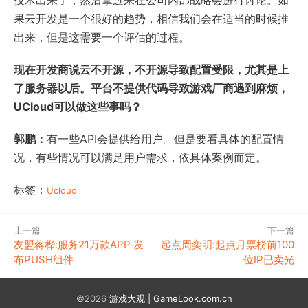
技术出来了，然后拿过来在公司内部战略会进行讨论。如
果云开发是一个很好的趋势，相信我们会在适当的时候推
出来，但是这需要一个评估的过程。
现在开发商说云不开源，不开源导致配置受限，尤其是上
了服务器以后。平台不提供代码导致游戏厂商遇到麻烦，
UCloud可以做这些事吗？
郭鹏：
有一些API会提供给用户。但是要看具体的配置情
况，有些情况可以满足用户需求，依具体案例而定。
标签：
Ucloud
上一篇
下一篇
友盟蒋桦:服务21万款APP 发
起点周奕明:起点月票榜前100
布PUSH组件
位IP已卖光
©2026
游戏大观 | GameLook.com.cn