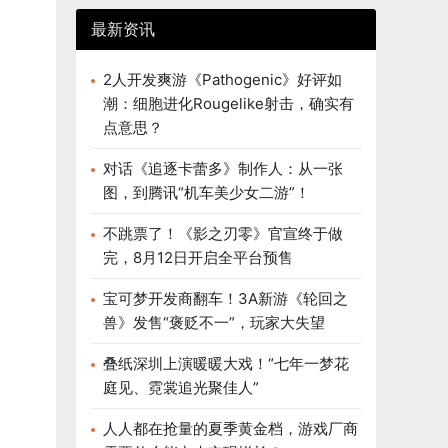
最新资讯
2人开发爽游《Pathogenic》好评如
潮：细胞进化Rougelike射击，确实有
点意思？
对话《追逐卡蕾多》制作人：从一张
图，到腾讯“机车美少女二游”！
不跳票了！《影之刃零》官宣终于做
完，8月12日开启全平台预售
宝可梦开发商翻车！3A新游《轮回之
兽》发售“褒贬不一”，玩家大失望
叠纸深圳上演暖暖大戏！“七年一梦花
庭见、霓裳追光聚佳人”
人人都在抢量的夏季黄金档，游戏厂商