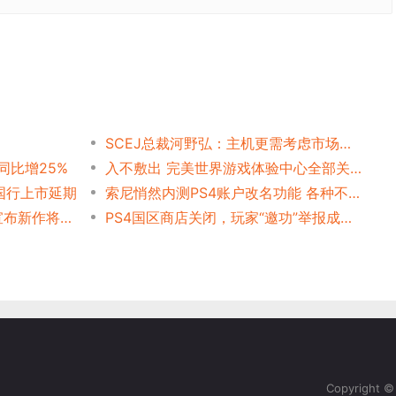
SCEJ总裁河野弘：主机更需考虑市场特性
 同比增25%
入不敷出 完美世界游戏体验中心全部关闭
国行上市延期
索尼悄然内测PS4账户改名功能 各种不完美玩家吐槽
大伟哥：我要圆梦！米哈游宣布新作将是PS4游戏
PS4国区商店关闭，玩家“邀功”举报成功：真是这样么？
Copyright 