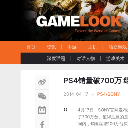
首页
资讯
手游
主机
独立游戏
深度话题
对话人物
游戏美术
PS4销量破700万
2014-04-17
•
PS4/SONY
4月17日，SONY官网
了700万台。值得注意的
间内，销量猛增100万台