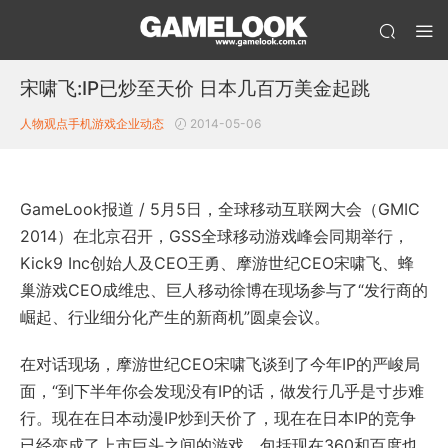
宋啸飞:IP已炒至天价 日本几百万美金起跳
人物观点
手机游戏企业动态
2014-05-06
GameLook报道 / 5月5日，全球移动互联网大会（GMIC
2014）在北京召开，GSS全球移动游戏峰会同期举行，
Kick9 Inc创始人及CEO王勇、摩游世纪CEO宋啸飞、蜂
巢游戏CEO成维忠、巨人移动徐博在现场参与了“发行商的
崛起、行业细分化产生的新商机”圆桌会议。
在对话现场，摩游世纪CEO宋啸飞谈到了今年IP的严峻局
面，“到下半年你会发现没有IP的话，做发行几乎是寸步难
行。现在在日本动漫IP炒到天价了，现在在日本IP的竞争
已经变成了上市巨头之间的游戏，包括现在360和百度也