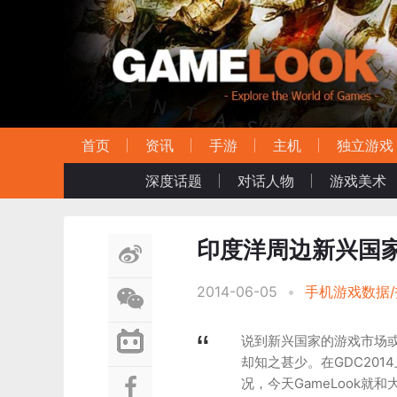
首页
资讯
手游
主机
独立游戏
深度话题
对话人物
游戏美术
印度洋周边新兴国
2014-06-05
•
手机游戏数据/
说到新兴国家的游戏市场
却知之甚少。在GDC2014
况，今天GameLook