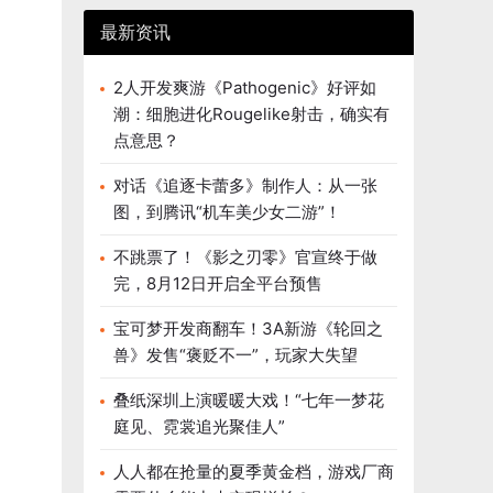
最新资讯
2人开发爽游《Pathogenic》好评如
潮：细胞进化Rougelike射击，确实有
点意思？
对话《追逐卡蕾多》制作人：从一张
图，到腾讯“机车美少女二游”！
不跳票了！《影之刃零》官宣终于做
完，8月12日开启全平台预售
宝可梦开发商翻车！3A新游《轮回之
兽》发售“褒贬不一”，玩家大失望
叠纸深圳上演暖暖大戏！“七年一梦花
庭见、霓裳追光聚佳人”
人人都在抢量的夏季黄金档，游戏厂商