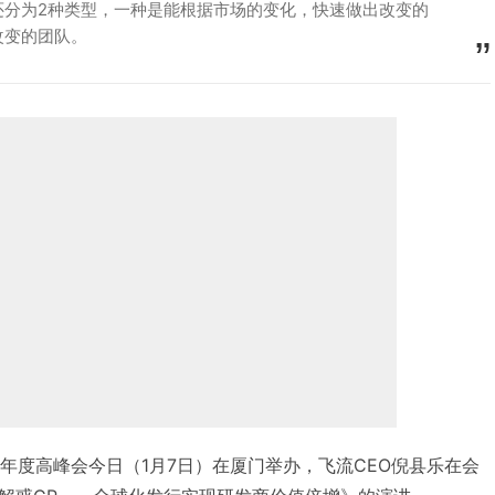
还分为2种类型，一种是能根据市场的变化，快速做出改变的
改变的团队。
戏产业年度高峰会今日（1月7日）在厦门举办，飞流CEO倪县乐在会