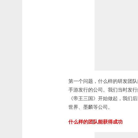
第一个问题，什么样的研发团队
手游发行的公司。我们当时发行
《帝王三国》开始做起，我们后
世界、墨麟等公司。
什么样的团队能获得成功