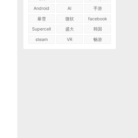
Android
AI
手游
暴雪
微软
facebook
Supercell
盛大
韩国
steam
VR
畅游