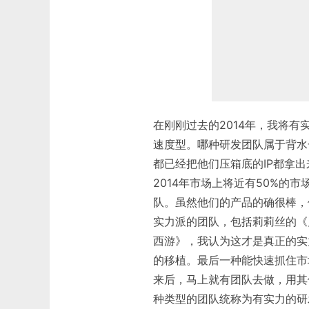
在刚刚过去的2014年，我将
速度型。哪种研发团队属于背水
都已经把他们压箱底的IP都拿
2014年市场上将近有50%的
队。虽然他们的产品的确很棒，
实力派的团队，包括莉莉丝的《
西游》，我认为这才是真正的实
的移植。最后一种能快速抓住市
来后，马上就有团队去做，用其
种类型的团队统称为有实力的研