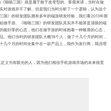
理的《啪啪三国》就是属于敢于改变型的。客观来讲，当时在做
实对游戏并不了解。但是我们当时分析了一个逻辑，认为这个
三国》的研发团队拥有多年的端游研发经验，我们看2013年那
始做手游。《啪啪三国》的研发团队其实并不能算是顶级的端
的能归零的心态，他们在做手游的时候抱着一种敬畏的心态，
品。他们当时的研发团队大概18个人，做了十几个月的时间，
十几个月的时间全集中在一款产品上，我作为发行商，我没理
批人定义为有眼光的人，因为他们相信手机游戏市场的未来很宽