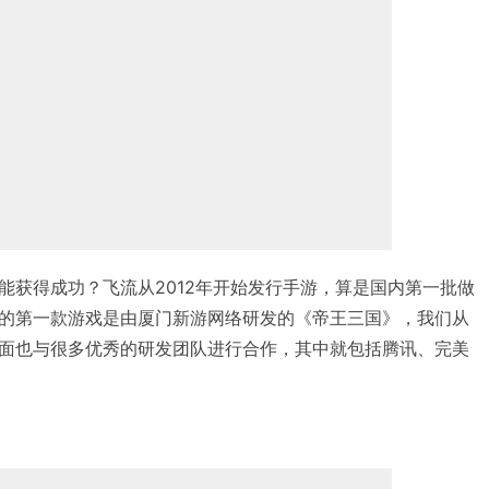
能获得成功？飞流从2012年开始发行手游，算是国内第一批做
的第一款游戏是由厦门新游网络研发的《帝王三国》，我们从
面也与很多优秀的研发团队进行合作，其中就包括腾讯、完美