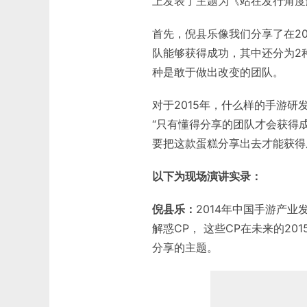
上发表了主题为《站在发行角度
首先，倪县乐像我们分享了在2
队能够获得成功，其中还分为2
种是敢于做出改变的团队。
对于2015年，什么样的手游
“只有懂得分享的团队才会获得
要把这款蛋糕分享出去才能获得
以下为现场演讲实录：
倪县乐：
2014年中国手游产
解惑CP， 这些CP在未来的2
分享的主题。