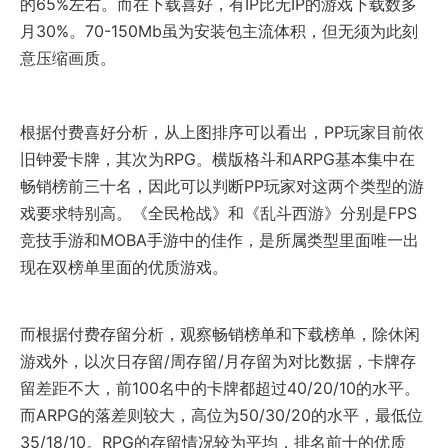
的65%左右。而在下载喜好，有IP比无IP的游戏下载数多
月30%。70-150Mb虽为安装包主流体积，但无须为此刻
意压缩画质。
根据付费喜好分析，从上图排序可以看出，PP玩家目前依
旧钟爱卡牌，其次为RPG。横版格斗和ARPG基本集中在
畅销榜前三十名，因此可以判断PP玩家对这两个类型的游
戏要求特别高。《全民枪战》和《乱斗西游》分别是FPS
竞技手游和MOBA手游中的佳作，是所属类型里面唯一出
现在双榜单里面的优质游戏。
而根据付费存留分析，观察畅销榜单和下载榜单，除休闲
游戏外，以次日存留/周存留/月存留为对比数据，卡牌存
留差距不大，前100名中的卡牌都超过40/20/10的水平。
而ARPG的落差则较大，高位为50/30/20的水平，最低位
35/18/10。RPG的存留情况较为平均，排名前十的优质