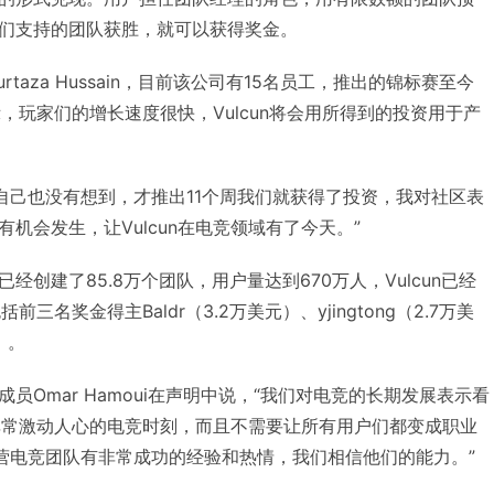
们支持的团队获胜，就可以获得奖金。
和Murtaza Hussain，目前该公司有15名员工，推出的锦标赛至今
示，玩家们的增长速度很快，Vulcun将会用所得到的投资用于产
们自己也没有想到，才推出11个周我们就获得了投资，我对社区表
机会发生，让Vulcun在电竞领域有了今天。”
创建了85.8万个团队，用户量达到670万人，Vulcun已经
三名奖金得主Baldr（3.2万美元）、yjingtong（2.7万美
）。
董事会成员Omar Hamoui在声明中说，“我们对电竞的长期发展表示看
与非常激动人心的电竞时刻，而且不需要让所有用户们都变成职业
对于运营电竞团队有非常成功的经验和热情，我们相信他们的能力。”