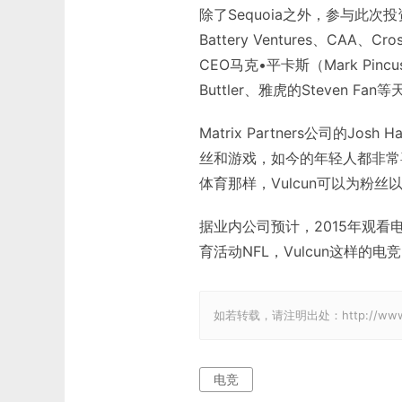
除了Sequoia之外，参与此次投资的还包
Battery Ventures、CAA、Cro
CEO马克•平卡斯（Mark Pincus
Buttler、雅虎的Steven Fa
Matrix Partners公司的J
丝和游戏，如今的年轻人都非常
体育那样，Vulcun可以为粉
据业内公司预计，2015年观看
育活动NFL，Vulcun这样
如若转载，请注明出处：http://www.gam
电竞