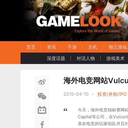
首页
资讯
手游
主机
独立游戏
深度话题
对话人物
游戏美术
海外电竞网站Vulc
2015-04-10
•
投资/并购/IPO
今天，海外电竞锦标赛网站Vu
Capital等公司，在V
喜欢电竞的玩家组队并且