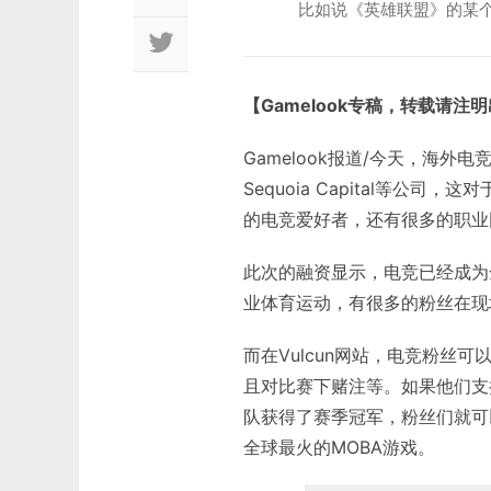
比如说《英雄联盟》的某
【Gamelook专稿，转载请注
Gamelook报道/今天，海外电
Sequoia Capital等
的电竞爱好者，还有很多的职业
此次的融资显示，电竞已经成为
业体育运动，有很多的粉丝在现
而在Vulcun网站，电竞粉丝
且对比赛下赌注等。如果他们支
队获得了赛季冠军，粉丝们就可
全球最火的MOBA游戏。