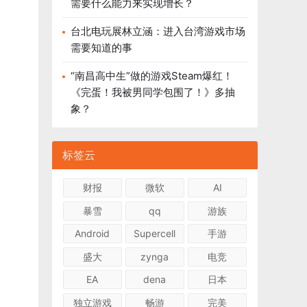
需要什么能力来实现增长？
台北电玩展林立涵：进入台湾游戏市场
需要知道的事
“南昌高中生”做的游戏Steam爆红！
《完蛋！我被男同学包围了！》多抽
象？
标签云
财报
微软
AI
暴雪
qq
游族
Android
Supercell
手游
盛大
zynga
电竞
EA
dena
日本
独立游戏
畅游
完美