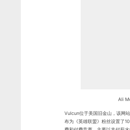
Ali 
Vulcun位于美国旧金山，该
布为《英雄联盟》粉丝设置了10
费和付费竞赛，主要以支付薪水