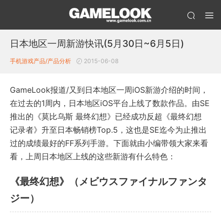
日本地区一周新游快讯(5月30日~6月5日)
手机游戏产品/产品分析
2015-06-08
GameLook报道/又到日本地区一周iOS新游介绍的时间，
在过去的1周内，日本地区iOS平台上线了数款作品。由SE
推出的《莫比乌斯 最终幻想》已经成功反超《最终幻想
记录者》升至日本畅销榜Top.5，这也是SE迄今为止推出
过的成绩最好的FF系列手游。下面就由小编带领大家来看
看，上周日本地区上线的这些新游有什么特色：
《最终幻想》（メビウスファイナルファンタ
ジー）