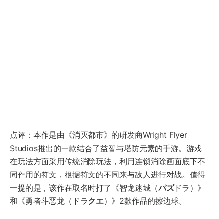
点评：本作是由《消灭都市》的研发商Wright Flyer
Studios推出的一款结合了益智与塔防元素的手游。游戏
在玩法方面采用传统消除玩法，利用连锁消除画面底下不
同作用的符文，根据符文的不同来与敌人进行对战。值得
一提的是，该作在取名时打了《智龙迷城（
パズ
ドラ）》
和《勇者斗恶龙（ドラ
クエ
）》2款作品的擦边球。