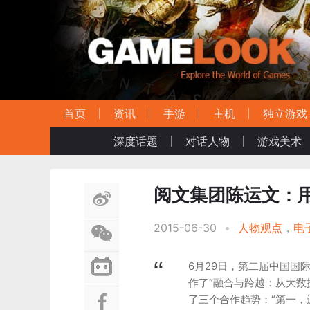
首页
资讯
手游
主机
独立游戏
深度话题
对话人物
游戏美术
阅文集团陈运文：
2015-06-30
•
人物观点
，
电
6月29日，第二届中国国
作了“融合与跨越：从大数
了三个合作趋势：“第一，