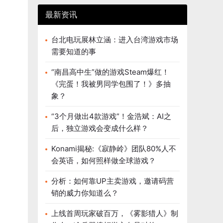
最新资讯
台北电玩展林立涵：进入台湾游戏市场
需要知道的事
“南昌高中生”做的游戏Steam爆红！
《完蛋！我被男同学包围了！》多抽
象？
“3个月做出4款游戏”！金浩斌：AI之
后，独立游戏会变成什么样？
Konami揭秘:《寂静岭》团队80%人不
会英语，如何照样做全球游戏？
分析：如何靠UP主卖游戏，邀请码营
销的威力你知道么？
上线首周玩家破百万，《雾影猎人》制