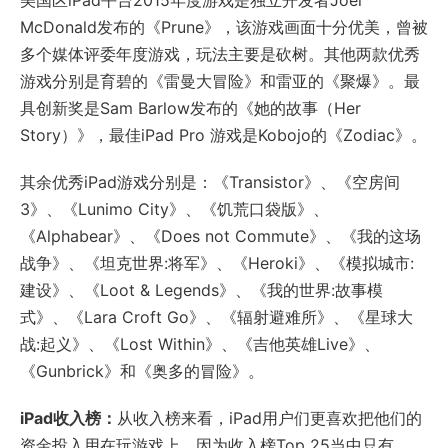
美国区iPad平台2015年度游戏是独立开发者Joel
McDonald发布的《Prune》，该游戏画面十分优美，曾被
多个媒体评委年度游戏，玩法主要是砍树。其他两款优秀
游戏分别是育碧的《雷曼大冒险》和雷亚的《聚爆》。最
具创新奖是Sam Barlow发布的《她的故事（Her
Story）》，最佳iPad Pro 游戏是Kobojo的《Zodiac》。
其余优秀iPad游戏分别是：《Transistor》、《空房间
3》、《Lunimo City》、《饥荒口袋版》、
《Alphabear》、《Does not Commute》、《我的这场
战争》、《坦克世界:将军》、《Heroki》、《模拟城市:
建设》、《Loot & Legends》、《我的世界:故事模
式》、《Lara Croft Go》、《辐射避难所》、《星球大
战:起义》、《Lost Within》、《吉他英雄Live》、
《Gunbrick》和《奥多的冒险》。
iPad收入榜：
从收入榜来看，iPad用户们更喜欢把他们的
资金投入用在玩游戏上，因为收入榜Top 25当中只有