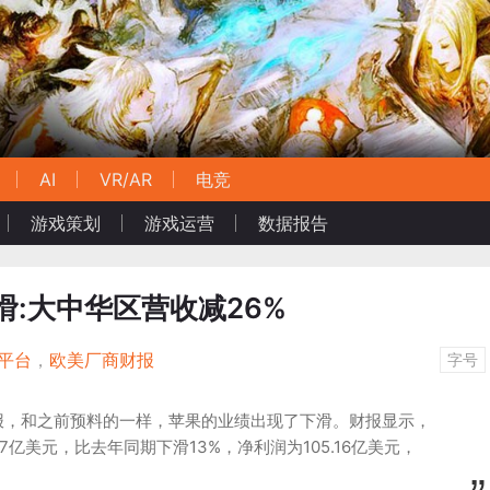
AI
VR/AR
电竞
游戏策划
游戏运营
数据报告
下滑:大中华区营收减26%
平台
，
欧美厂商财报
字号
报，和之前预料的一样，苹果的业绩出现了下滑。财报显示，
57亿美元，比去年同期下滑13%，净利润为105.16亿美元，