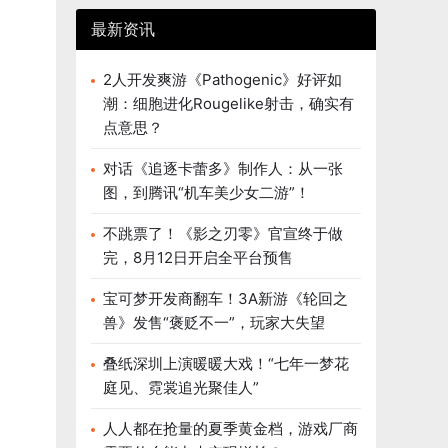
最新资讯
2人开发爽游《Pathogenic》好评如
潮：细胞进化Rougelike射击，确实有
点意思？
对话《追逐卡蕾多》制作人：从一张
图，到腾讯“机车美少女二游”！
不跳票了！《影之刃零》官宣终于做
完，8月12日开启全平台预售
宝可梦开发商翻车！3A新游《轮回之
兽》发售“褒贬不一”，玩家大失望
叠纸深圳上演暖暖大戏！“七年一梦花
庭见、霓裳追光聚佳人”
人人都在抢量的夏季黄金档，游戏厂商