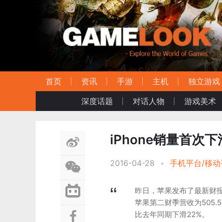
首页
资讯
手游
主机
独立游戏
深度话题
对话人物
游戏美术
iPhone销量首次
2016-04-28
•
手机平台/移动
昨日，苹果发布了最新财
苹果第二财季营收为505.
比去年同期下滑22%。