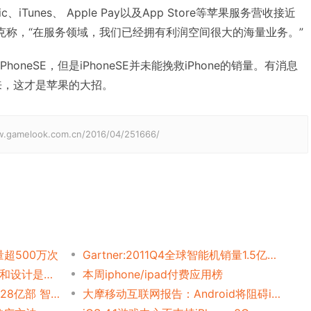
、iTunes、 Apple Pay以及App Store等苹果服务营收接近
库克称，“在服务领域，我们已经拥有利润空间很大的海量业务。”
honeSE，但是iPhoneSE并未能挽救iPhone的销量。有消息
到来，这才是苹果的大招。
elook.com.cn/2016/04/251666/
量超500万次
Gartner:2011Q4全球智能机销量1.5亿部 Android占50.9% iPhone23.8%
Android转iOS用户反馈 操作和设计是亮点
本周iphone/ipad付费应用榜
Gartner:11Q1全球手机销售4.28亿部 智能机占23.6%
大摩移动互联网报告：Android将阻碍iPhone扩张