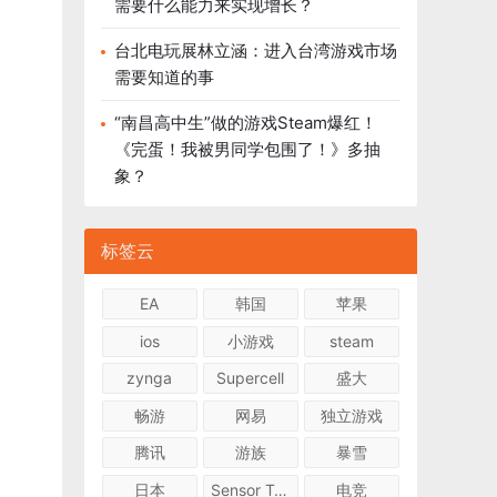
需要什么能力来实现增长？
台北电玩展林立涵：进入台湾游戏市场
需要知道的事
“南昌高中生”做的游戏Steam爆红！
《完蛋！我被男同学包围了！》多抽
象？
标签云
EA
韩国
苹果
ios
小游戏
steam
zynga
Supercell
盛大
畅游
网易
独立游戏
腾讯
游族
暴雪
日本
Sensor Tower
电竞