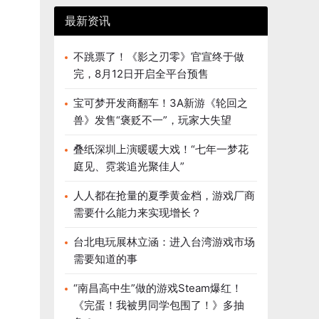
最新资讯
不跳票了！《影之刃零》官宣终于做
完，8月12日开启全平台预售
宝可梦开发商翻车！3A新游《轮回之
兽》发售“褒贬不一”，玩家大失望
叠纸深圳上演暖暖大戏！“七年一梦花
庭见、霓裳追光聚佳人”
人人都在抢量的夏季黄金档，游戏厂商
需要什么能力来实现增长？
台北电玩展林立涵：进入台湾游戏市场
需要知道的事
“南昌高中生”做的游戏Steam爆红！
《完蛋！我被男同学包围了！》多抽