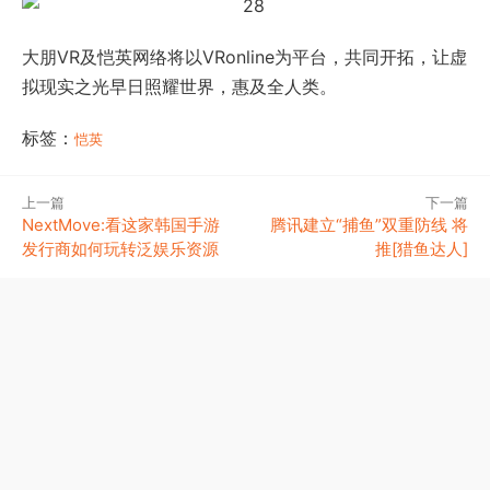
大朋VR及恺英网络将以VRonline为平台，共同开拓，让虚
拟现实之光早日照耀世界，惠及全人类。
标签：
恺英
上一篇
下一篇
NextMove:看这家韩国手游
腾讯建立“捕鱼”双重防线 将
发行商如何玩转泛娱乐资源
推[猎鱼达人]