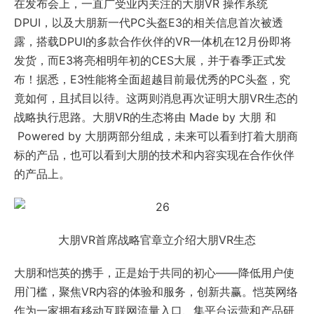
在发布会上，一直广受业内关注的大朋VR 操作系统
DPUI，以及大朋新一代PC头盔E3的相关信息首次被透
露，搭载DPUI的多款合作伙伴的VR一体机在12月份即将
发货，而E3将亮相明年初的CES大展，并于春季正式发
布！据悉，E3性能将全面超越目前最优秀的PC头盔，究
竟如何，且拭目以待。这两则消息再次证明大朋VR生态的
战略执行思路。大朋VR的生态将由 Made by 大朋 和
Powered by 大朋两部分组成，未来可以看到打着大朋商
标的产品，也可以看到大朋的技术和内容实现在合作伙伴
的产品上。
大朋VR首席战略官章立介绍大朋VR生态
大朋和恺英的携手，正是始于共同的初心——降低用户使
用门槛，聚焦VR内容的体验和服务，创新共赢。恺英网络
作为一家拥有移动互联网流量入口、集平台运营和产品研