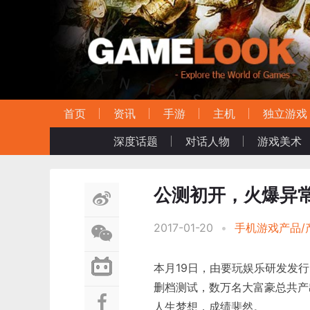
首页
资讯
手游
主机
独立游戏
深度话题
对话人物
游戏美术
公测初开，火爆异
2017-01-20
•
手机游戏产品/
本月19日，由要玩娱乐研发发
删档测试，数万名大富豪总共产
人生梦想，成绩斐然。