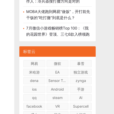
作人：冷兵器搜打撤方向是对的
MOBA大佬跑到网易“做饭”，开打前先
干饭的“吃打撤”到底是什么？
7月微信小游戏畅销榜Top 100：《我
的花园世界》登顶、三七6款入榜领跑
标签云
网易
微软
暴雪
米哈游
EA
独立游戏
dena
Sensor Tower
zynga
ios
Android
手游
qq
steam
AI
facebook
VR
Supercell