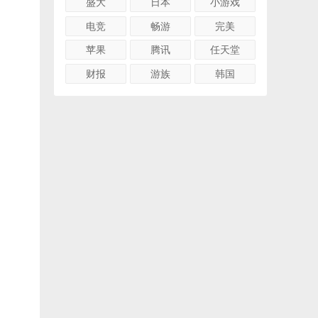
盛大
日本
小游戏
电竞
畅游
完美
苹果
腾讯
任天堂
财报
游族
韩国