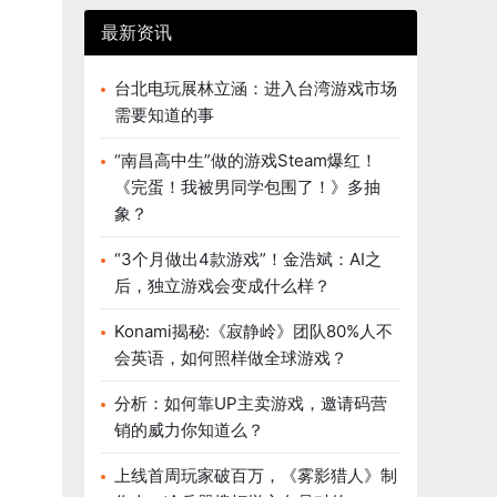
最新资讯
台北电玩展林立涵：进入台湾游戏市场
需要知道的事
“南昌高中生”做的游戏Steam爆红！
《完蛋！我被男同学包围了！》多抽
象？
“3个月做出4款游戏”！金浩斌：AI之
后，独立游戏会变成什么样？
Konami揭秘:《寂静岭》团队80%人不
会英语，如何照样做全球游戏？
分析：如何靠UP主卖游戏，邀请码营
销的威力你知道么？
上线首周玩家破百万，《雾影猎人》制