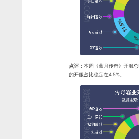
点评：
本周《蓝月传奇》开服总
的开服占比稳定在4.5%。