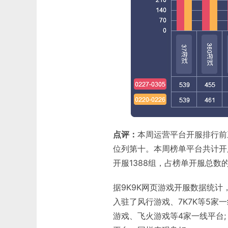
点评：
本周运营平台开服排行前三
位列第十。本周榜单平台共计开服
开服1388组，占榜单开服总数的4
据9K9K网页游戏开服数据统计
入驻了风行游戏、7K7K等5家
游戏、飞火游戏等4家一线平台