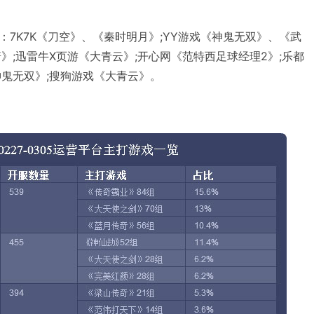
7K7K《刀空》、《秦时明月》;YY游戏《神鬼无双》、《武
》;迅雷牛X页游《大青云》;开心网《范特西足球经理2》;乐都
神鬼无双》;搜狗游戏《大青云》。