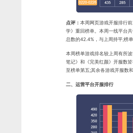
点评：
本周网页游戏开服排行前
学》重回榜单。本周一线平台共计
总数的42.4%，与上周持平;榜
本周榜单游戏排名较上周有所波
笔记》和《完美红颜》开服数皆
至榜单第五;其余各游戏开服数
二、运营平台开服排行